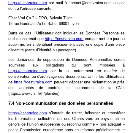
https://cestvraica.com
par mail à
contact@cestvraica.com
ou par
écrit à l’adresse suivante :
C'est Vrai Ça ? – DPO, Sylvain Tillon
13 rue Burdeau c/o Le Bahut 69001 Lyon.
Dans ce cas, l’Utilisateur doit indiquer les Données Personnelles
qu’il souhaiterait que
https://cestvraica.com
corrige, mette à jour ou
supprime, en s’identifiant précisément avec une copie d’une pièce
d’identité (carte d’identité ou passeport).
Les demandes de suppression de Données Personnelles seront
soumises aux obligations qui sont imposées à
https://cestvraica.com
par la loi, notamment en matière de
conservation ou d’archivage des documents. Enfin, les Utilisateurs
de
https://cestvraica.com
peuvent déposer une réclamation auprès
des autorités de contrôle, et notamment de la CNIL
(https://www.cnil.fr/fr/plaintes).
7.4 Non-communication des données personnelles
https://cestvraica.com
s’interdit de traiter, héberger ou transférer
les Informations collectées sur ses Clients vers un pays situé en
dehors de l’Union européenne ou reconnu comme « non adéquat »
par la Commission européenne sans en informer préalablement le