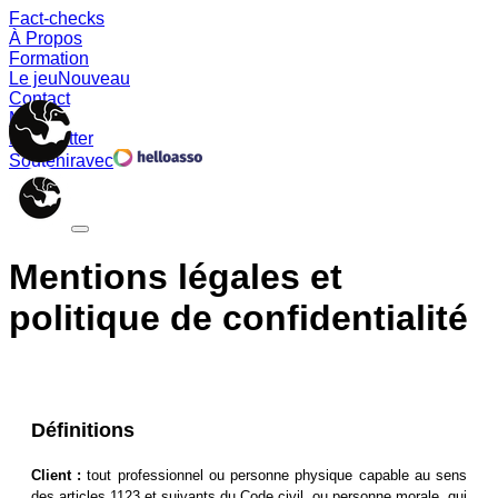
Fact-checks
À Propos
Formation
Le jeu
Nouveau
Contact
Memes
Newsletter
Soutenir
avec
Mentions légales et
politique de confidentialité
Définitions
Client :
tout professionnel ou personne physique capable au sens
des articles 1123 et suivants du Code civil, ou personne morale, qui