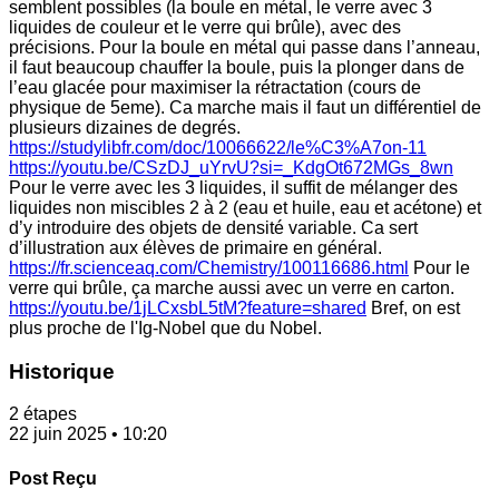
semblent possibles (la boule en métal, le verre avec 3
liquides de couleur et le verre qui brûle), avec des
précisions. Pour la boule en métal qui passe dans l’anneau,
il faut beaucoup chauffer la boule, puis la plonger dans de
l’eau glacée pour maximiser la rétractation (cours de
physique de 5eme). Ca marche mais il faut un différentiel de
plusieurs dizaines de degrés.
https://studylibfr.com/doc/10066622/le%C3%A7on-11
https://youtu.be/CSzDJ_uYrvU?si=_KdgOt672MGs_8wn
Pour le verre avec les 3 liquides, il suffit de mélanger des
liquides non miscibles 2 à 2 (eau et huile, eau et acétone) et
d’y introduire des objets de densité variable. Ca sert
d’illustration aux élèves de primaire en général.
https://fr.scienceaq.com/Chemistry/100116686.html
Pour le
verre qui brûle, ça marche aussi avec un verre en carton.
https://youtu.be/1jLCxsbL5tM?feature=shared
Bref, on est
plus proche de l'Ig-Nobel que du Nobel.
Historique
2 étapes
22 juin 2025 • 10:20
Post Reçu