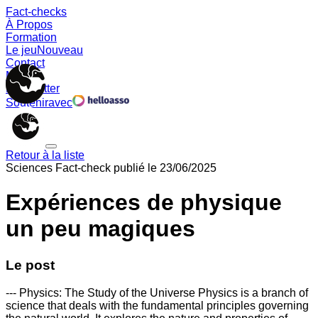
Fact-checks
À Propos
Formation
Le jeu
Nouveau
Contact
Memes
Newsletter
Soutenir
avec
Retour à la liste
Sciences
Fact-check publié le
23/06/2025
Expériences de physique
un peu magiques
Le post
--- Physics: The Study of the Universe Physics is a branch of
science that deals with the fundamental principles governing