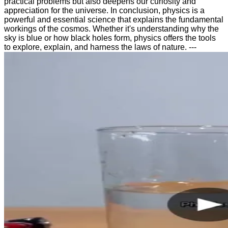
practical problems but also deepens our curiosity and
appreciation for the universe. In conclusion, physics is a
powerful and essential science that explains the fundamental
workings of the cosmos. Whether it's understanding why the
sky is blue or how black holes form, physics offers the tools
to explore, explain, and harness the laws of nature. ---