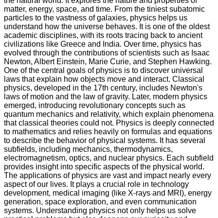
the natural world. It explores the nature and properties of
matter, energy, space, and time. From the tiniest subatomic
particles to the vastness of galaxies, physics helps us
understand how the universe behaves. It is one of the oldest
academic disciplines, with its roots tracing back to ancient
civilizations like Greece and India. Over time, physics has
evolved through the contributions of scientists such as Isaac
Newton, Albert Einstein, Marie Curie, and Stephen Hawking.
One of the central goals of physics is to discover universal
laws that explain how objects move and interact. Classical
physics, developed in the 17th century, includes Newton's
laws of motion and the law of gravity. Later, modern physics
emerged, introducing revolutionary concepts such as
quantum mechanics and relativity, which explain phenomena
that classical theories could not. Physics is deeply connected
to mathematics and relies heavily on formulas and equations
to describe the behavior of physical systems. It has several
subfields, including mechanics, thermodynamics,
electromagnetism, optics, and nuclear physics. Each subfield
provides insight into specific aspects of the physical world.
The applications of physics are vast and impact nearly every
aspect of our lives. It plays a crucial role in technology
development, medical imaging (like X-rays and MRI), energy
generation, space exploration, and even communication
systems. Understanding physics not only helps us solve