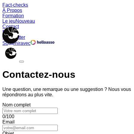
Fact-checks
À Propos
Formation
Le jeu
Nouveau
Contact
Memes
Newsletter
Soutenir
avec
Contactez-nous
Une question, une remarque ou une suggestion ? Nous vous
répondrons au plus vite.
Nom complet
0/100
Email
Objet