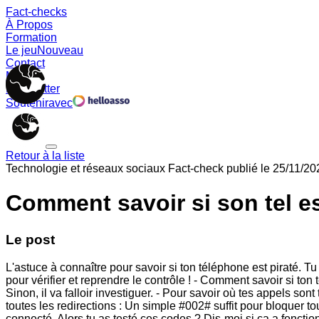
Fact-checks
À Propos
Formation
Le jeu
Nouveau
Contact
Memes
Newsletter
Soutenir
avec
Retour à la liste
Technologie et réseaux sociaux
Fact-check publié le
25/11/20
Comment savoir si son tel es
Le post
L'astuce à connaître pour savoir si ton téléphone est piraté. T
pour vérifier et reprendre le contrôle ! - Comment savoir si ton
Sinon, il va falloir investiguer. - Pour savoir où tes appels so
toutes les redirections : Un simple #002# suffit pour bloquer to
connecté. Alors tu as testé ces codes ? Dis-moi si ça a fonctio