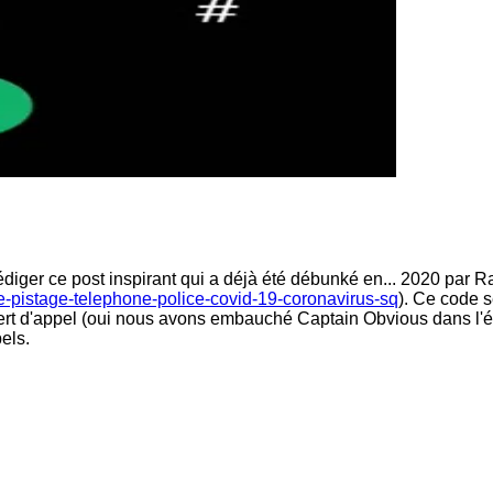
rédiger ce post inspirant qui a déjà été débunké en... 2020 par 
-pistage-telephone-police-covid-19-coronavirus-sq
). Ce code s
sfert d'appel (oui nous avons embauché Captain Obvious dans l'éq
els.