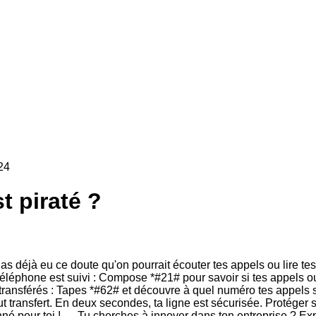
24
t piraté ?
u as déjà eu ce doute qu'on pourrait écouter tes appels ou lire 
 téléphone est suivi : Compose *#21# pour savoir si tes appels ou 
nt transférés : Tapes *#62# et découvre à quel numéro tes appels 
ut transfert. En deux secondes, ta ligne est sécurisée. Protéger s
nné pour toi ! — Tu cherches à innover dans ton entreprise ? Expl