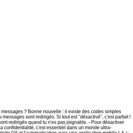
tes messages ? Bonne nouvelle : il existe des codes simples
messages sont redirigés. Si tout est "désactivé", c'est parfait !
sont redirigés quand tu n'es pas joignable. - Pour désactiver
a confidentialité, c'est essentiel dans un monde ultra-
oite l'IA et l'automatisation avec une application mobile ! 📱✨