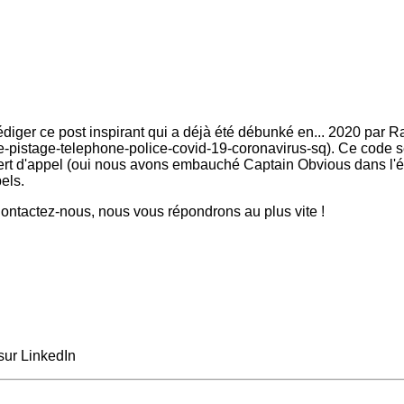
édiger ce post inspirant qui a déjà été débunké en... 2020 par Ra
stage-telephone-police-covid-19-coronavirus-sq). Ce code sert 
sfert d'appel (oui nous avons embauché Captain Obvious dans l'éq
els.
ntactez-nous, nous vous répondrons au plus vite !
sur LinkedIn