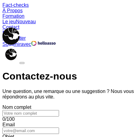
Fact-checks
À Propos
Formation
Le jeu
Nouveau
Contact
Memes
Newsletter
Soutenir
avec
Contactez-nous
Une question, une remarque ou une suggestion ? Nous vous
répondrons au plus vite.
Nom complet
0/100
Email
Objet