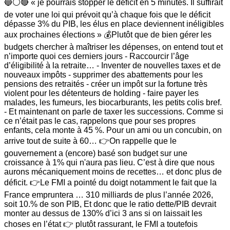
🔵⚪🔴 « je pourrais stopper le déficit en 5 minutes. Il suffirait
de voter une loi qui prévoit qu’à chaque fois que le déficit
dépasse 3% du PIB, les élus en place deviennent inéligibles
aux prochaines élections » 💰Plutôt que de bien gérer les
budgets chercher à maîtriser les dépenses, on entend tout et
n’importe quoi ces derniers jours - Raccourcir l’âge
d’éligibilité à la retraite… - Inventer de nouvelles taxes et de
nouveaux impôts - supprimer des abattements pour les
pensions des retraités - créer un impôt sur la fortune très
violent pour les détenteurs de holding - faire payer les
malades, les fumeurs, les biocarburants, les petits colis bref.
- Et maintenant on parle de taxer les successions. Comme si
ce n’était pas le cas, rappelons que pour ses propres
enfants, cela monte à 45 %. Pour un ami ou un concubin, on
arrive tout de suite à 60… 👉On rappelle que le
gouvernement a (encore) basé son budget sur une
croissance à 1% qui n'aura pas lieu. C’est à dire que nous
aurons mécaniquement moins de recettes… et donc plus de
déficit. 👉Le FMI a pointé du doigt notamment le fait que la
France empruntera … 310 milliards de plus l’année 2026,
soit 10.% de son PIB, Et donc que le ratio dette/PIB devrait
monter au dessus de 130% d’ici 3 ans si on laissait les
choses en l’état 👉 plutôt rassurant, le FMI a toutefois