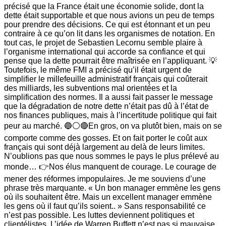
précisé que la France était une économie solide, dont la
dette était supportable et que nous avions un peu de temps
pour prendre des décisions. Ce qui est étonnant et un peu
contraire à ce qu’on lit dans les organismes de notation. En
tout cas, le projet de Sebastien Lecornu semble plaire à
l’organisme international qui accorde sa confiance et qui
pense que la dette pourrait être maîtrisée en l’appliquant. 💡
Toutefois, le même FMI a précisé qu’il était urgent de
simplifier le millefeuille administratif français qui coûterait
des milliards, les subventions mal orientées et la
simplification des normes. Il a aussi fait passer le message
que la dégradation de notre dette n’était pas dû à l’état de
nos finances publiques, mais à l’incertitude politique qui fait
peur au marché. 🔵⚪️🔴En gros, on va plutôt bien, mais on se
comporte comme des gosses. Et on fait porter le coût aux
français qui sont déjà largement au delà de leurs limites.
N’oublions pas que nous sommes le pays le plus prélevé au
monde… 👉Nos élus manquent de courage. Le courage de
mener des réformes impopulaires. Je me souviens d’une
phrase très marquante. « Un bon manager emmène les gens
où ils souhaitent être. Mais un excellent manager emmène
les gens où il faut qu’ils soient.. » Sans responsabilité ce
n’est pas possible. Les luttes deviennent politiques et
clientélistes. L’idée de Warren Buffett n’est pas si mauvaise.