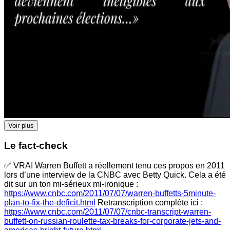
Voir plus
Le fact-check
✅ VRAI Warren Buffett a réellement tenu ces propos en 2011
lors d’une interview de la CNBC avec Betty Quick. Cela a été
dit sur un ton mi-sérieux mi-ironique :
https://www.cnbc.com/2011/07/07/warren-buffetts-5minute-
plan-to-fix-the-deficit.html
Retranscription complète ici :
https://www.cnbc.com/2011/07/07/cnbc-transcript-warren-
buffett-on-russian-roulette-tax-breaks-for-corporate-jets-and-