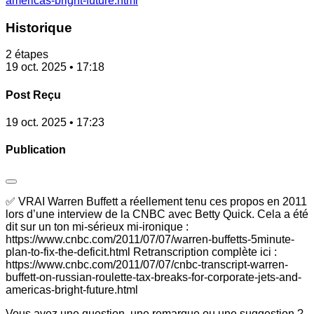
americas-bright-future.html
Historique
2 étapes
19 oct. 2025 • 17:18
Post Reçu
19 oct. 2025 • 17:23
Publication
✅ VRAI Warren Buffett a réellement tenu ces propos en 2011
lors d’une interview de la CNBC avec Betty Quick. Cela a été
dit sur un ton mi-sérieux mi-ironique :
https://www.cnbc.com/2011/07/07/warren-buffetts-5minute-
plan-to-fix-the-deficit.html Retranscription complète ici :
https://www.cnbc.com/2011/07/07/cnbc-transcript-warren-
buffett-on-russian-roulette-tax-breaks-for-corporate-jets-and-
americas-bright-future.html
Vous avez une question, une remarque ou une suggestion ?