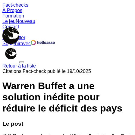
Fact-checks
À Propos
Formation
Le jeu
Nouveau
Contact
Memes
Newsletter
Soutenir
avec
Retour à la liste
Citations
Fact-check publié le
19/10/2025
Warren Buffet a une
solution inédite pour
réduire le déficit des pays
Le post