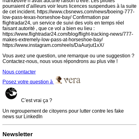
manœuvre n’avait aucune raison d’être. Les pilotes
pourraient d’ailleurs voir leurs licences suspendues à la suite
de cet incident. https://www.cbsnews.com/news/boeing-777-
low-pass-texas-horseshoe-bay/ Confirmation par
flightradar24, un service de suivi des vols en temps réel
faisant autorité , que ce vol a bien eu lieu :
https://www.flightradar24.com/blog/flight-tracking-news/777-
makes-extremely-low-pass-at-horseshoe-bay/
https://www.instagram.com/reels/DaAurjut1xX/
Vous avez une question, une remarque ou une suggestion ?
Contactez-nous, nous vous répondrons au plus vite !
Nous contacter
Posez votre question à
C'est vrai ça ?
Un regroupement de citoyens pour lutter contre les fake
news sur LinkedIn
Newsletter