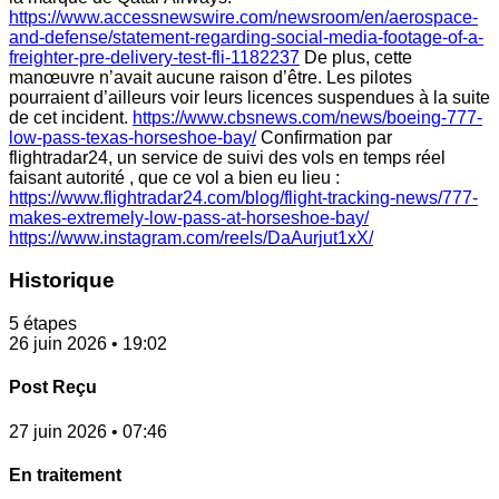
https://www.accessnewswire.com/newsroom/en/aerospace-
and-defense/statement-regarding-social-media-footage-of-a-
freighter-pre-delivery-test-fli-1182237
De plus, cette
manœuvre n’avait aucune raison d’être. Les pilotes
pourraient d’ailleurs voir leurs licences suspendues à la suite
de cet incident.
https://www.cbsnews.com/news/boeing-777-
low-pass-texas-horseshoe-bay/
Confirmation par
flightradar24, un service de suivi des vols en temps réel
faisant autorité , que ce vol a bien eu lieu :
https://www.flightradar24.com/blog/flight-tracking-news/777-
makes-extremely-low-pass-at-horseshoe-bay/
https://www.instagram.com/reels/DaAurjut1xX/
Historique
5 étapes
26 juin 2026 • 19:02
Post Reçu
27 juin 2026 • 07:46
En traitement