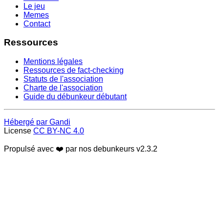
Le jeu
Memes
Contact
Ressources
Mentions légales
Ressources de fact-checking
Statuts de l'association
Charte de l'association
Guide du débunkeur débutant
Hébergé par Gandi
License
CC BY-NC 4.0
Propulsé avec ❤️ par nos debunkeurs
v2.3.2