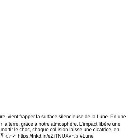
e, vient frapper la surface silencieuse de la Lune. En une
r la terre, grâce à notre atmosphère. L’impact libère une
mortir le choc, chaque collision laisse une cicatrice, en
🇫🇷 👉🔗 https://lnkd.in/eZjTNUXv 👈 #Lune