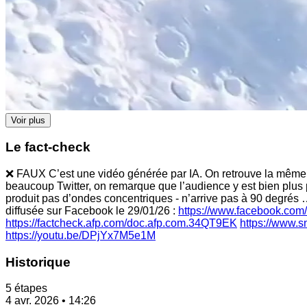
Voir plus
Le fact-check
❌ FAUX C’est une vidéo générée par IA. On retrouve la même vi
beaucoup Twitter, on remarque que l’audience y est bien plus 
produit pas d’ondes concentriques - n’arrive pas à 90 degrés 
diffusée sur Facebook le 29/01/26 :
https://www.facebook.co
https://factcheck.afp.com/doc.afp.com.34QT9EK
https://www.s
https://youtu.be/DPjYx7M5e1M
Historique
5 étapes
4 avr. 2026 • 14:26