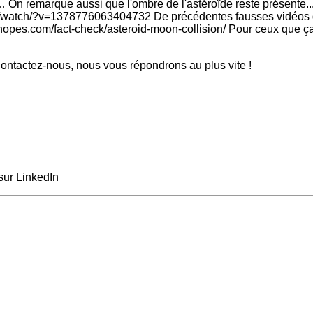
… On remarque aussi que l'ombre de l'astéroïde reste présente..
m/watch/?v=1378776063404732 De précédentes fausses vidéos de 
pes.com/fact-check/asteroid-moon-collision/ Pour ceux que ça in
ntactez-nous, nous vous répondrons au plus vite !
sur LinkedIn