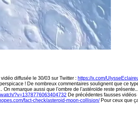
déo diffusée le 30/03 sur Twitter :
https://x.com/UlysseEclai
perspicace ! De nombreux commentaires soulignent que ce type d’
… On remarque aussi que l'ombre de l'astéroïde reste présente..
m/watch/?v=1378776063404732
De précédentes fausses vidéos de
nopes.com/fact-check/asteroid-moon-collision/
Pour ceux que ça i