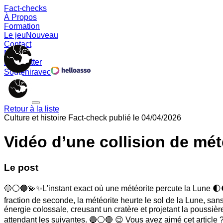
Fact-checks
À Propos
Formation
Le jeu
Nouveau
Contact
Memes
Newsletter
Soutenir
avec
Retour à la liste
Culture et histoire
Fact-check publié le
04/04/2026
Vidéo d’une collision de mété
Le post
🔵⚪️🔴💫✨L'instant exact où une météorite percute la Lune 🌓🌒
fraction de seconde, la météorite heurte le sol de la Lune, san
énergie colossale, creusant un cratère et projetant la poussièr
attendant les suivantes. 🔵⚪️🔴 😉 Vous avez aimé cet article