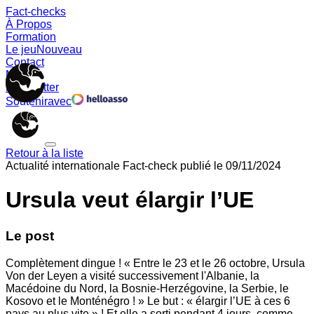
Fact-checks
À Propos
Formation
Le jeu
Nouveau
Contact
Memes
Newsletter
Soutenir
avec
Retour à la liste
Actualité internationale
Fact-check publié le
09/11/2024
Ursula veut élargir l’UE
Le post
Complètement dingue ! « Entre le 23 et le 26 octobre, Ursula
Von der Leyen a visité successivement l'Albanie, la
Macédoine du Nord, la Bosnie-Herzégovine, la Serbie, le
Kosovo et le Monténégro ! » Le but : « élargir l’UE à ces 6
pays au plus vite » ! Et elle a sorti pendant 4 jours, comme