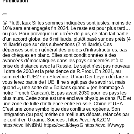
Publication
🤔 Plutôt faux Si les sommes indiquées sont justes, moins de
10% seraient engagés fin 2024. Le reste est pour plus tard…
ou pas. Pour provoquer un ulcère de plus, ce plan fait partie
d’un accord global de 6 milliards, plutôt basé sur des prêts (4
milliards) que sur des subventions (2 milliards). Ces
dépenses sont en général des projets d’infrastructures, pas
des chèques en blanc. Elles sont conditionnées à des
avancées démocratiques dans les pays concernés et à la
prise de distance avec la Russie. Le sujet n’est pas nouveau.
Il date de 2003 et la présidence de R.Prodi. En 2021, au
sommet de l’UE27 en Slovénie, U.Van Der Leyen déclare «
vous ferez partie de l’UE. Il ne s’agit pas de savoir si, mais
quand », une sorte de « Balkans quand » (en hommage à
notre French Cancan). Et pas avant 2030 pour les pays les
plus murs. Cette zone est une enclave physique dans l’UE et
une zone de lutte d'influence entre Russie, Chine et USA.
C'est une zone symbolique des conflits européens. Son
intégration (ou pas) mérite de meilleurs débats, relancés par
le conflit en Ukraine. Sources : https://cvc.li/pKZCM
https://cvc.li/NtBhU https://cvc.li/deysG https://cvc.li/Vwvyp