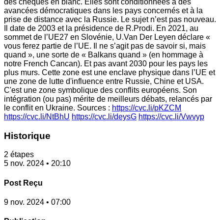
des chèques en blanc. Elles sont conditionnées à des
avancées démocratiques dans les pays concernés et à la
prise de distance avec la Russie. Le sujet n’est pas nouveau.
Il date de 2003 et la présidence de R.Prodi. En 2021, au
sommet de l’UE27 en Slovénie, U.Van Der Leyen déclare «
vous ferez partie de l’UE. Il ne s’agit pas de savoir si, mais
quand », une sorte de « Balkans quand » (en hommage à
notre French Cancan). Et pas avant 2030 pour les pays les
plus murs. Cette zone est une enclave physique dans l’UE et
une zone de lutte d'influence entre Russie, Chine et USA.
C'est une zone symbolique des conflits européens. Son
intégration (ou pas) mérite de meilleurs débats, relancés par
le conflit en Ukraine. Sources :
https://cvc.li/pKZCM
https://cvc.li/NtBhU
https://cvc.li/deysG
https://cvc.li/Vwvyp
Historique
2 étapes
5 nov. 2024 • 20:10
Post Reçu
9 nov. 2024 • 07:00