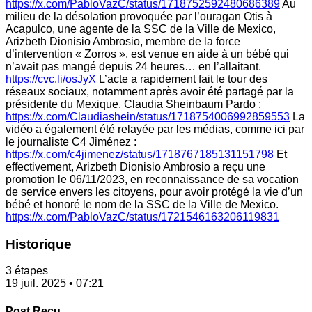
https://x.com/PabloVazC/status/1718752592480686389
Au
milieu de la désolation provoquée par l’ouragan Otis à
Acapulco, une agente de la SSC de la Ville de Mexico,
Arizbeth Dionisio Ambrosio, membre de la force
d’intervention « Zorros », est venue en aide à un bébé qui
n’avait pas mangé depuis 24 heures… en l’allaitant.
https://cvc.li/osJyX
L’acte a rapidement fait le tour des
réseaux sociaux, notamment après avoir été partagé par la
présidente du Mexique, Claudia Sheinbaum Pardo :
https://x.com/Claudiashein/status/1718754006992859553
La
vidéo a également été relayée par les médias, comme ici par
le journaliste C4 Jiménez :
https://x.com/c4jimenez/status/1718767185131151798
Et
effectivement, Arizbeth Dionisio Ambrosio a reçu une
promotion le 06/11/2023, en reconnaissance de sa vocation
de service envers les citoyens, pour avoir protégé la vie d’un
bébé et honoré le nom de la SSC de la Ville de Mexico.
https://x.com/PabloVazC/status/1721546163206119831
Historique
3 étapes
19 juil. 2025 • 07:21
Post Reçu