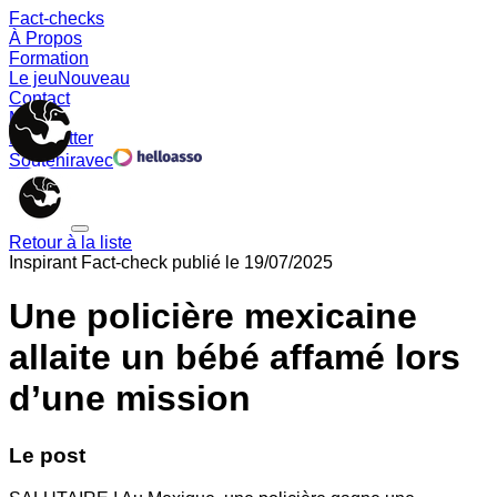
Fact-checks
À Propos
Formation
Le jeu
Nouveau
Contact
Memes
Newsletter
Soutenir
avec
Retour à la liste
Inspirant
Fact-check publié le
19/07/2025
Une policière mexicaine
allaite un bébé affamé lors
d’une mission
Le post