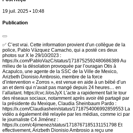
19 juil. 2025 • 10:48
Publication
✅ C’est vrai. Cette information provient d’un collègue de la
police, Pablo Vázquez Camacho, qui a posté ces deux
photos sur X le 29/10/2023 :
https://x.com/PabloVazC/status/1718752592480686389 Au
milieu de la désolation provoquée par l’ouragan Otis à
Acapulco, une agente de la SSC de la Ville de Mexico,
Arizbeth Dionisio Ambrosio, membre de la force
d’intervention « Zorros », est venue en aide à un bébé d’un
an et demi qui n’avait pas mangé depuis 24 heures… en
l’allaitant. https://cvc.li/osJyX L’acte a rapidement fait le tour
des réseaux sociaux, notamment après avoir été partagé par
la présidente du Mexique, Claudia Sheinbaum Pardo :
https://x.com/Claudiashein/status/1718754006992859553 La
vidéo a également été relayée par les médias, comme ici par
le journaliste C4 Jiménez :
https://x.com/c4jimenez/status/1718767185131151798 Et
effectivement, Arizbeth Dionisio Ambrosio a reçu une