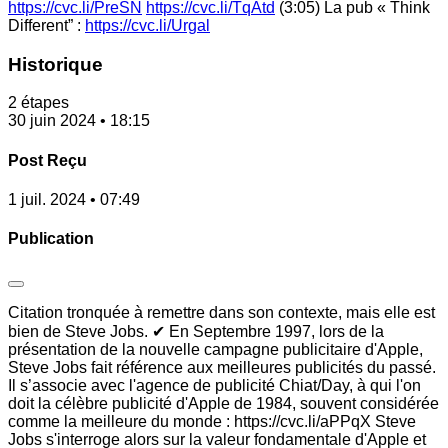
https://cvc.li/PreSN
https://cvc.li/TqAtd
(3:05) La pub « Think
Different” :
https://cvc.li/Urgal
Historique
2 étapes
30 juin 2024 • 18:15
Post Reçu
1 juil. 2024 • 07:49
Publication
Citation tronquée à remettre dans son contexte, mais elle est
bien de Steve Jobs. ✔ En Septembre 1997, lors de la
présentation de la nouvelle campagne publicitaire d'Apple,
Steve Jobs fait référence aux meilleures publicités du passé.
Il s’associe avec l'agence de publicité Chiat/Day, à qui l'on
doit la célèbre publicité d'Apple de 1984, souvent considérée
comme la meilleure du monde : https://cvc.li/aPPqX Steve
Jobs s'interroge alors sur la valeur fondamentale d'Apple et