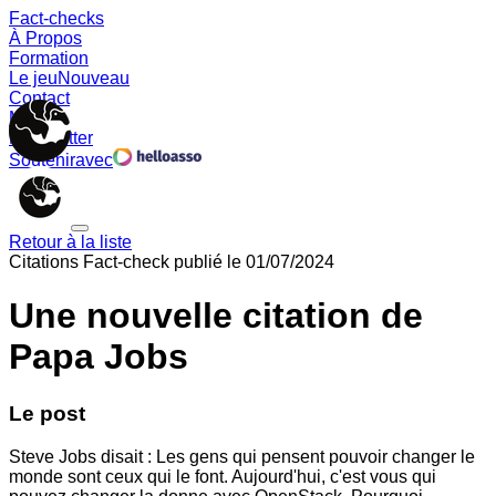
Fact-checks
À Propos
Formation
Le jeu
Nouveau
Contact
Memes
Newsletter
Soutenir
avec
Retour à la liste
Citations
Fact-check publié le
01/07/2024
Une nouvelle citation de
Papa Jobs
Le post
Steve Jobs disait : Les gens qui pensent pouvoir changer le
monde sont ceux qui le font. Aujourd'hui, c'est vous qui