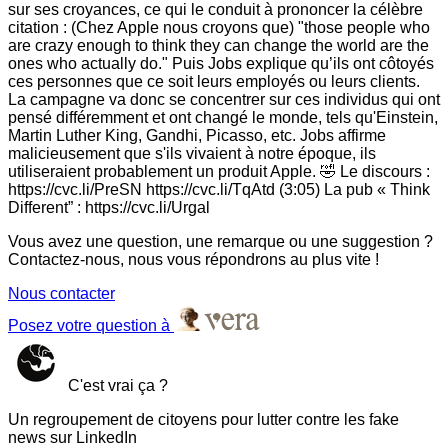
sur ses croyances, ce qui le conduit à prononcer la célèbre
citation : (Chez Apple nous croyons que) "those people who
are crazy enough to think they can change the world are the
ones who actually do." Puis Jobs explique qu’ils ont côtoyés
ces personnes que ce soit leurs employés ou leurs clients.
La campagne va donc se concentrer sur ces individus qui ont
pensé différemment et ont changé le monde, tels qu'Einstein,
Martin Luther King, Gandhi, Picasso, etc. Jobs affirme
malicieusement que s'ils vivaient à notre époque, ils
utiliseraient probablement un produit Apple. 🤣 Le discours :
https://cvc.li/PreSN https://cvc.li/TqAtd (3:05) La pub « Think
Different” : https://cvc.li/Urgal
Vous avez une question, une remarque ou une suggestion ?
Contactez-nous, nous vous répondrons au plus vite !
Nous contacter
Posez votre question à
C'est vrai ça ?
Un regroupement de citoyens pour lutter contre les fake
news sur LinkedIn