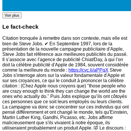
Voir plus
Le fact-check
Citation tronquée à remettre dans son contexte, mais elle est
bien de Steve Jobs. ✔ En Septembre 1997, lors de la
présentation de la nouvelle campagne publicitaire d'Apple,
Steve Jobs fait référence aux meilleures publicités du passé.
Il s’associe avec l'agence de publicité Chiat/Day, à qui l'on
doit la célèbre publicité d'Apple de 1984, souvent considérée
comme la meilleure du monde :
https://cvc.li/aPPqX
Steve
Jobs s'interroge alors sur la valeur fondamentale d'Apple et
sur ses croyances, ce qui le conduit à prononcer la célèbre
citation : (Chez Apple nous croyons que) "those people who
are crazy enough to think they can change the world are the
ones who actually do." Puis Jobs explique qu’ils ont côtoyés
ces personnes que ce soit leurs employés ou leurs clients.
La campagne va donc se concentrer sur ces individus qui ont
pensé différemment et ont changé le monde, tels qu'Einstein,
Martin Luther King, Gandhi, Picasso, etc. Jobs affirme
malicieusement que s'ils vivaient à notre époque, ils
utiliseraient probablement un produit Apple. 🤣 Le discours :