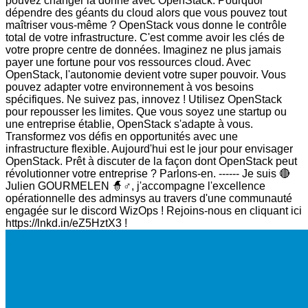
pouvez changer la donne avec OpenStack. Pourquoi
dépendre des géants du cloud alors que vous pouvez tout
maîtriser vous-même ? OpenStack vous donne le contrôle
total de votre infrastructure. C'est comme avoir les clés de
votre propre centre de données. Imaginez ne plus jamais
payer une fortune pour vos ressources cloud. Avec
OpenStack, l'autonomie devient votre super pouvoir. Vous
pouvez adapter votre environnement à vos besoins
spécifiques. Ne suivez pas, innovez ! Utilisez OpenStack
pour repousser les limites. Que vous soyez une startup ou
une entreprise établie, OpenStack s'adapte à vous.
Transformez vos défis en opportunités avec une
infrastructure flexible. Aujourd'hui est le jour pour envisager
OpenStack. Prêt à discuter de la façon dont OpenStack peut
révolutionner votre entreprise ? Parlons-en. ------ Je suis 🔴
Julien GOURMELEN 🧙♂️, j'accompagne l'excellence
opérationnelle des adminsys au travers d'une communauté
engagée sur le discord WizOps ! Rejoins-nous en cliquant ici
https://lnkd.in/eZ5HztX3 !