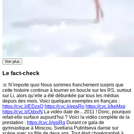
Voir plus
Le fact-check
:x: N’importe quoi Nous sommes franchement surpris que
cette histoire continue à tourner en boucle sur les RS, surtout
sur Li, alors qu’elle a été débunkée par tous les médias
depuis des mois. Voici quelques exemples en français :
https://cvc.li/EDzsQ
https://cvc.li/epsRo
https://cvc.li/keMxp
https://cvc.li/OdxvN
La vidéo date de... 2011 ! Donc, pourquoi
refait-elle surface aujourd'hui ? Voici la vidéo complète de la
prestation :
https://cvc.li/gsiRq
Durant ce gala de
gymnastique à Moscou, Svetlana Putintseva danse sur
scène avec sa fille de deux ans. Tout était chorégraphié à