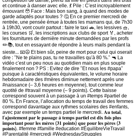
compétition de danse, prend sa fille en pleurs dans ses bras
et continue à danser avec elle. 💃 Pile : C'est incroyablement
émouvant 🥹 Face : Mais bon sang, à quand des modes de
garde adaptés pour toutes ? 🤔 En ce premier mercredi de
rentrée, une pensée émue à toutes les mamans qui, de 7h30
à 19h30, vont courir partout : faire le taxi 🚗, les lessives 🧺,
les courses 🛒, les inscriptions aux clubs de sport 🏅, acheter
les fournitures de dernière minute demandées par les profs
✏️📚, tout en essayant de répondre à leurs mails pendant la
sieste... 📧😩 Et bien sûr, peine de mort pour celui qui oserait
dire : "Ne te plains pas, tu ne travailles qu'à 80 %." 🔫 La
vidéo c'est un peu nous au quotidien mais en plus souple
finalement non ? PS : Evitez de dire "Et nous les #papa"
puisque à caractéristiques équivalentes, le volume horaire
hebdomadaire des #mères diminue nettement après une
#naissance (– 3,6 heures en moyenne), tout comme leur
quotité de #travail moyenne (– 9 points). Cette baisse
correspond souvent à un passage à un #temps #partiel de
80 %. En France, l’allocation du temps de travail des femmes
correspond davantage aux rythmes scolaires des #enfants,
avec par exemple un temps partiel le mercredi. 𝐀𝐮 𝐭𝐨𝐭𝐚𝐥,
𝐥’𝐚𝐣𝐮𝐬𝐭𝐞𝐦𝐞𝐧𝐭 𝐩𝐚𝐫 𝐥𝐞 𝐩𝐚𝐬𝐬𝐚𝐠𝐞 𝐚̀ 𝐭𝐞𝐦𝐩𝐬 𝐩𝐚𝐫𝐭𝐢𝐞𝐥 𝐞𝐬𝐭 𝐝𝐢𝐱 𝐟𝐨𝐢𝐬 𝐩𝐥𝐮𝐬
𝐢𝐦𝐩𝐨𝐫𝐭𝐚𝐧𝐭 𝐩𝐨𝐮𝐫 𝐥𝐞𝐬 𝐦𝐞̀𝐫𝐞𝐬 (𝟑𝟏 𝐩𝐨𝐢𝐧𝐭𝐬) 𝐪𝐮𝐞 𝐩𝐨𝐮𝐫 𝐥𝐞𝐬 𝐩𝐞̀𝐫𝐞𝐬 (𝟑
𝐩𝐨𝐢𝐧𝐭𝐬). #femme #famille #education #ÉquilibreVieTravail
#Parentalité #mercredi #WednesdayStruggles