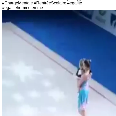
#ChargeMentale #RentréeScolaire #egalite
#egalitehommefemme