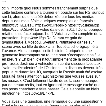
:x: N’importe quoi Nous sommes franchement surpris que
cette histoire continue à tourner en boucle sur les RS, surtout
sur Li, alors qu’elle a été débunkée par tous les médias
depuis des mois. Voici quelques exemples en français :
https://cvc.li/EDzsQ https://cvc.li/epsRo https://cvc.li/keMxp
https://cvc.li/OdxvN La vidéo date de... 2011 ! Donc, pourquoi
refait-elle surface aujourd'hui ? Voici la vidéo complète de la
prestation : https://cvc.li/gsiRq Durant ce gala de
gymnastique à Moscou, Svetlana Putintseva danse sur
scène avec sa fille de deux ans. Tout était chorégraphié à
l’avance. Alors pourquoi cette histoire fabriquée d’une
gymnaste interrompant sa routine pour s’occuper de sa fille
en pleurs ? Eh bien, c’est tout simplement de la propagande
pro-russe, destinée à véhiculer un contre-discours face aux
"valeurs décadentes" de l’Occident, un discours devenu très
populaire durant les JO, auxquels la Russie avait été exclue.
Moralité, faites attention aux histoires que vous relayez sur
les réseaux. C’est tellement facile de se laisser embarquer
par de beaux récits, tout en ignorant le message caché que
ces posts cherchent à faire passer. Çela s’appelle un biais
émotionnel. https://cvc.li/EnkPE
Vous avez une question, une remarque ou une suggestion ?
Contactez-nous, nous vous répondrons au plus vite !