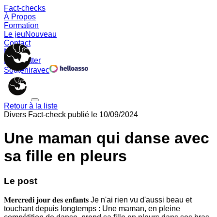
Fact-checks
À Propos
Formation
Le jeu
Nouveau
Contact
Memes
Newsletter
Soutenir
avec
Retour à la liste
Divers
Fact-check publié le
10/09/2024
Une maman qui danse avec
sa fille en pleurs
Le post
𝐌𝐞𝐫𝐜𝐫𝐞𝐝𝐢 𝐣𝐨𝐮𝐫 𝐝𝐞𝐬 𝐞𝐧𝐟𝐚𝐧𝐭𝐬 Je n'ai rien vu d'aussi beau et
touchant depuis longtemps : Une maman, en pleine