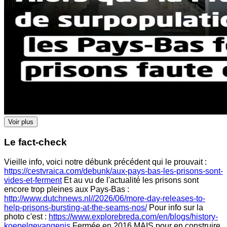
Voir plus
Le fact-check
Vieille info, voici notre débunk précédent qui le prouvait :
https://cestvraica.com/debunk/aux-pays-bas-les-prisons-sont-
vides-et-ferment
Et au vu de l'actualité les prisons sont
encore trop pleines aux Pays-Bas :
http://www.dutchnews.nl//2026/06/more-day-releases-to-
help-prisons-bursting-at-the-seams-nos/
Pour info sur la
photo c'est :
https://www.explorebreda.com/en/blogs/history-
koepelgevangenis
Fermée en 2016 MAIS pour en construire