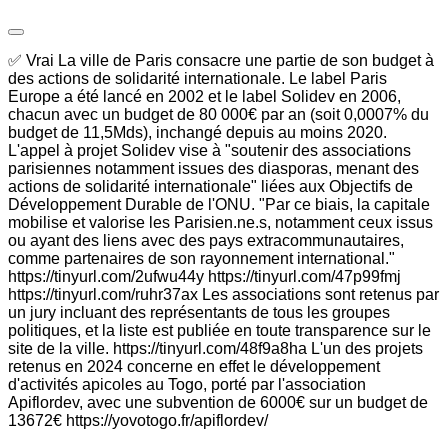
✅ Vrai La ville de Paris consacre une partie de son budget à
des actions de solidarité internationale. Le label Paris
Europe a été lancé en 2002 et le label Solidev en 2006,
chacun avec un budget de 80 000€ par an (soit 0,0007% du
budget de 11,5Mds), inchangé depuis au moins 2020.
L'appel à projet Solidev vise à "soutenir des associations
parisiennes notamment issues des diasporas, menant des
actions de solidarité internationale" liées aux Objectifs de
Développement Durable de l'ONU. "Par ce biais, la capitale
mobilise et valorise les Parisien.ne.s, notamment ceux issus
ou ayant des liens avec des pays extracommunautaires,
comme partenaires de son rayonnement international."
https://tinyurl.com/2ufwu44y https://tinyurl.com/47p99fmj
https://tinyurl.com/ruhr37ax Les associations sont retenus par
un jury incluant des représentants de tous les groupes
politiques, et la liste est publiée en toute transparence sur le
site de la ville. https://tinyurl.com/48f9a8ha L'un des projets
retenus en 2024 concerne en effet le développement
d'activités apicoles au Togo, porté par l'association
Apiflordev, avec une subvention de 6000€ sur un budget de
13672€ https://yovotogo.fr/apiflordev/