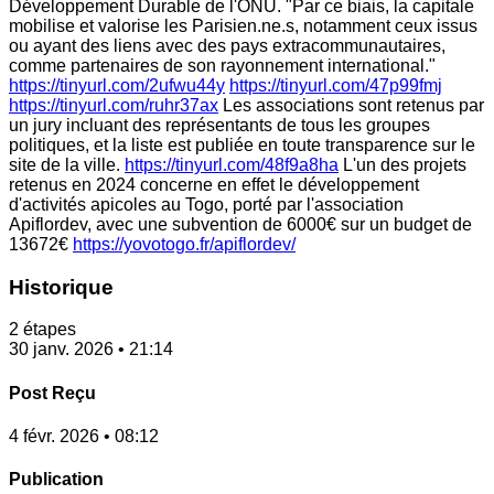
Développement Durable de l'ONU. "Par ce biais, la capitale
mobilise et valorise les Parisien.ne.s, notamment ceux issus
ou ayant des liens avec des pays extracommunautaires,
comme partenaires de son rayonnement international."
https://tinyurl.com/2ufwu44y
https://tinyurl.com/47p99fmj
https://tinyurl.com/ruhr37ax
Les associations sont retenus par
un jury incluant des représentants de tous les groupes
politiques, et la liste est publiée en toute transparence sur le
site de la ville.
https://tinyurl.com/48f9a8ha
L'un des projets
retenus en 2024 concerne en effet le développement
d'activités apicoles au Togo, porté par l'association
Apiflordev, avec une subvention de 6000€ sur un budget de
13672€
https://yovotogo.fr/apiflordev/
Historique
2 étapes
30 janv. 2026 • 21:14
Post Reçu
4 févr. 2026 • 08:12
Publication