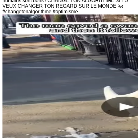
humains sont bons ! CHANGE TON ALGORITHME SI TU
VEUX CHANGER TON REGARD SUR LE MONDE 🤗
#changetonalgorithme #optimisme