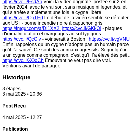
https://cvc.li/EsdAb
Voici la vidéo originale, postée sur X en
février 2024, avec le vrai son, sans musique ni légendes, et
qui s’arrête simplement une fois le cygne libéré :
https://cvc.li/QpTEd
Le début de la vidéo semble se dérouler
aux US : - borne incendie noire à capuchon gris
https://imgur.com/a/Dl1XX2I
https://cvc.li/GKkOI
- plaques
d'immatriculation et marquages au sol typiques :
https://cvc.li/QcGiv
- voir serait à Boston :
https://cvc.li/vgVNU
Enfin, rappelons qu’un cygne n’adopte pas un humain parce
qu’il l’a sauvé. Ce sont des animaux agressifs. Si quelqu’un
a un cygne comme compagnon, c’est qu’il l’a élevé dès petit.
https://cvc.li/XOoCh
Émouvant ne veut pas dire vrai.
Vérifions avant de partager.
Historique
3 étapes
3 mai 2025 • 20:36
Post Reçu
4 mai 2025 • 12:27
Publication