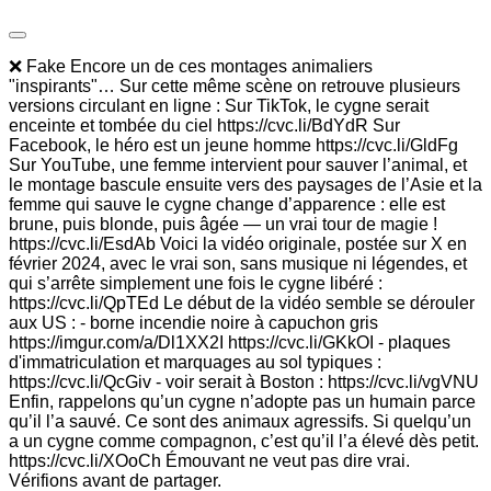
❌ Fake Encore un de ces montages animaliers
"inspirants"… Sur cette même scène on retrouve plusieurs
versions circulant en ligne : Sur TikTok, le cygne serait
enceinte et tombée du ciel https://cvc.li/BdYdR Sur
Facebook, le héro est un jeune homme https://cvc.li/GldFg
Sur YouTube, une femme intervient pour sauver l’animal, et
le montage bascule ensuite vers des paysages de l’Asie et la
femme qui sauve le cygne change d’apparence : elle est
brune, puis blonde, puis âgée — un vrai tour de magie !
https://cvc.li/EsdAb Voici la vidéo originale, postée sur X en
février 2024, avec le vrai son, sans musique ni légendes, et
qui s’arrête simplement une fois le cygne libéré :
https://cvc.li/QpTEd Le début de la vidéo semble se dérouler
aux US : - borne incendie noire à capuchon gris
https://imgur.com/a/Dl1XX2I https://cvc.li/GKkOI - plaques
d'immatriculation et marquages au sol typiques :
https://cvc.li/QcGiv - voir serait à Boston : https://cvc.li/vgVNU
Enfin, rappelons qu’un cygne n’adopte pas un humain parce
qu’il l’a sauvé. Ce sont des animaux agressifs. Si quelqu’un
a un cygne comme compagnon, c’est qu’il l’a élevé dès petit.
https://cvc.li/XOoCh Émouvant ne veut pas dire vrai.
Vérifions avant de partager.