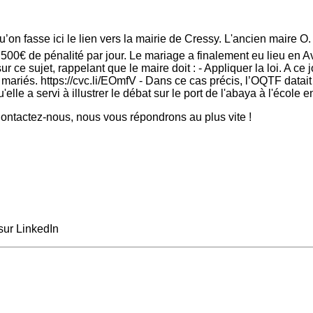
’on fasse ici le lien vers la mairie de Cressy. L'ancien maire O
500€ de pénalité par jour. Le mariage a finalement eu lieu en Av
r ce sujet, rappelant que le maire doit : - Appliquer la loi. A ce
mariés. https://cvc.li/EOmfV - Dans ce cas précis, l’OQTF datait 
elle a servi à illustrer le débat sur le port de l'abaya à l'école e
ntactez-nous, nous vous répondrons au plus vite !
sur LinkedIn