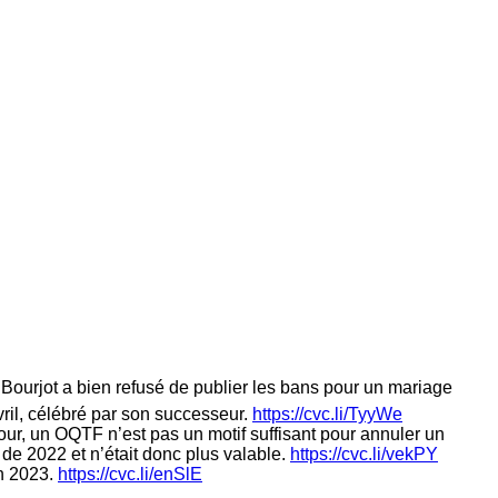
. Bourjot a bien refusé de publier les bans pour un mariage
vril, célébré par son successeur.
https://cvc.li/TyyWe
 jour, un OQTF n’est pas un motif suffisant pour annuler un
 de 2022 et n’était donc plus valable.
https://cvc.li/vekPY
en 2023.
https://cvc.li/enSlE