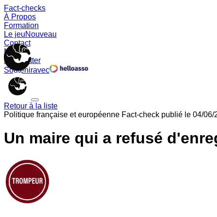
Fact-checks
À Propos
Formation
Le jeu
Nouveau
Contact
Memes
Newsletter
Soutenir
avec
Retour à la liste
Politique française et européenne
Fact-check publié le
04/06/
Un maire qui a refusé d'enre