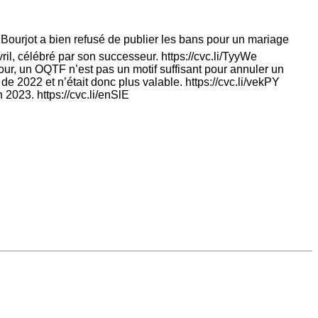
. Bourjot a bien refusé de publier les bans pour un mariage
ril, célébré par son successeur. https://cvc.li/TyyWe
 jour, un OQTF n’est pas un motif suffisant pour annuler un
de 2022 et n’était donc plus valable. https://cvc.li/vekPY
n 2023. https://cvc.li/enSlE