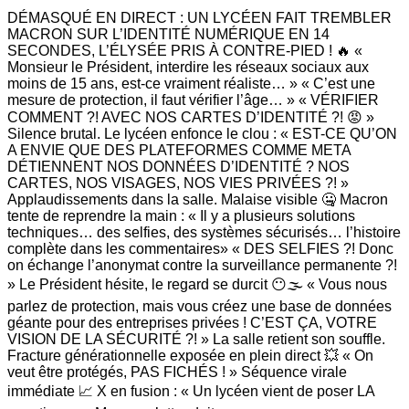
DÉMASQUÉ EN DIRECT : UN LYCÉEN FAIT TREMBLER
MACRON SUR L’IDENTITÉ NUMÉRIQUE EN 14
SECONDES, L’ÉLYSÉE PRIS À CONTRE-PIED ! 🔥 «
Monsieur le Président, interdire les réseaux sociaux aux
moins de 15 ans, est-ce vraiment réaliste… » « C’est une
mesure de protection, il faut vérifier l’âge… » « VÉRIFIER
COMMENT ?! AVEC NOS CARTES D’IDENTITÉ ?! 😡 »
Silence brutal. Le lycéen enfonce le clou : « EST-CE QU’ON
A ENVIE QUE DES PLATEFORMES COMME META
DÉTIENNENT NOS DONNÉES D’IDENTITÉ ? NOS
CARTES, NOS VISAGES, NOS VIES PRIVÉES ?! »
Applaudissements dans la salle. Malaise visible 🤐 Macron
tente de reprendre la main : « Il y a plusieurs solutions
techniques… des selfies, des systèmes sécurisés… l’histoire
complète dans les commentaires» « DES SELFIES ?! Donc
on échange l’anonymat contre la surveillance permanente ?!
» Le Président hésite, le regard se durcit 😶🌫️ « Vous nous
parlez de protection, mais vous créez une base de données
géante pour des entreprises privées ! C’EST ÇA, VOTRE
VISION DE LA SÉCURITÉ ?! » La salle retient son souffle.
Fracture générationnelle exposée en plein direct 💥 « On
veut être protégés, PAS FICHÉS ! » Séquence virale
immédiate 📈 X en fusion : « Un lycéen vient de poser LA