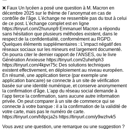
❌ Faux Un lycéen a posé une question à M. Macron en
décembre 2025 sur le thème de l'anonymat en cas de
contrôle de l'âge. L'échange ne ressemble pas du tout à celui
de ce post. L'échange complet est en ligne
https://tinyurl.com/2hurunp9 Emmanuel Macron a répondu
sans hésitation que plusieurs méthodes existent, dans le
respect de la confidentialité, conformément au RGPD.
Quelques éléments supplémentaires : L'impact négatif des
réseaux sociaux sur les mineurs est largement documenté.
On pourra citer le dernier rapport de l'ANSES, ou le livre
Génération Anxieuse https://tinyurl.com/2uhehph3
https://tinyurl.com/4kpvr75c Des solutions techniques
existent effectivement, en déploiement au niveau européen.
En résumé, une application tierce (par exemple une
application bancaire) se connecte à un site de vérification
basée sur une identité numérique, et conserve anonymement
la confirmation d'âge. L'app du réseau social demande à
l'app tierce la confirmation, sans aucune autre information
privée. On peut comparer à un site de commerce qui se
connecte à votre banque : il a la confirmation de la validité de
votre carte, mais pas le numéro de carte.
https://tinyurl.com/h8pcja2s https://tinyurl.com/y9wzhvk5
Vous avez une question, une remarque ou une suggestion ?