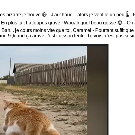
 bizarre je trouve 😄 - J'ai chaud... alors je ventile un peu 🌡
En plus tu chatloupes grave ! Wouah quel beau gosse 😂 - Oh arr
 Bah... je cours moins vite que toi, Caramel - Pourtant suffit que h
e ! Quand ça arrive c'est cuisson lente. Tu vois, c'est pas si sim