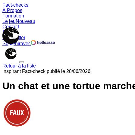
Fact-checks
À Propos
Formation
Le jeu
Nouveau
Contact
Memes
Newsletter
Soutenir
avec
Retour à la liste
Inspirant
Fact-check publié le
28/06/2026
Un chat et une tortue march