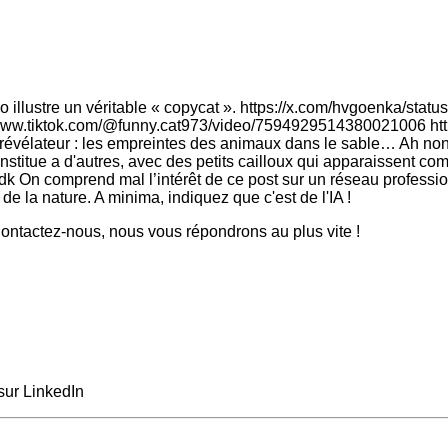
déo illustre un véritable « copycat ». https://x.com/hvgoenka/sta
ps://www.tiktok.com/@funny.cat973/video/7594929514380021006 
élateur : les empreintes des animaux dans le sable… Ah non, j
nstitue a d'autres, avec des petits cailloux qui apparaissent co
 On comprend mal l’intérêt de ce post sur un réseau professionn
de la nature. A minima, indiquez que c'est de l'IA !
ntactez-nous, nous vous répondrons au plus vite !
sur LinkedIn