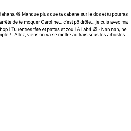
 - Hahaha 😁 Manque plus que ta cabane sur le dos et tu pourras
ête de te moquer Caroline... c'est pô drôle... je cuis avec ma
op ! Tu rentres tête et pattes et zou ! À l'abri 😺 - Nan nan, ne
ple ! - Allez, viens on va se mettre au frais sous les arbustes