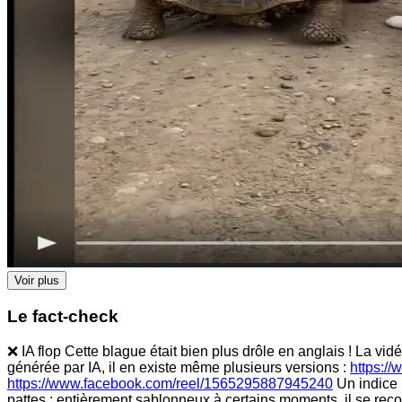
Voir plus
Le fact-check
❌ IA flop Cette blague était bien plus drôle en anglais ! La vidé
générée par IA, il en existe même plusieurs versions :
https:/
https://www.facebook.com/reel/1565295887945240
Un indice 
pattes : entièrement sablonneux à certains moments, il se reco