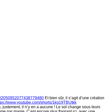
tus/2050952077438779480
Et bien sûr, il s’agit d’une création
tps://www.youtube.com/shorts/1kg19TBUtkk
justement, il n’y en a aucune ! Le sol change sous leurs
mme par magie. C’est encore plus flagrant ici, avec une