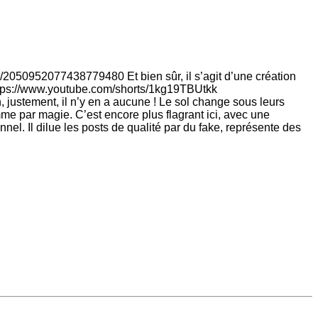
tus/2050952077438779480 Et bien sûr, il s’agit d’une création
https://www.youtube.com/shorts/1kg19TBUtkk
ustement, il n’y en a aucune ! Le sol change sous leurs
mme par magie. C’est encore plus flagrant ici, avec une
el. Il dilue les posts de qualité par du fake, représente des