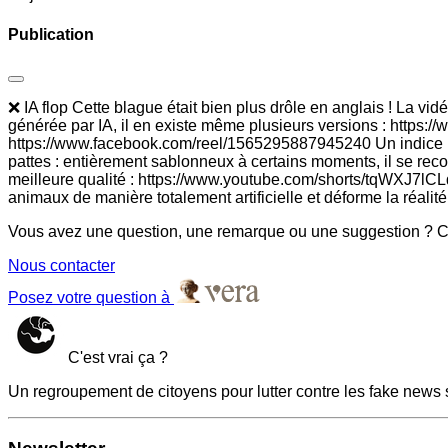
Publication
❌ IA flop Cette blague était bien plus drôle en anglais ! La vi
générée par IA, il en existe même plusieurs versions : htt
https://www.facebook.com/reel/1565295887945240 Un indice rév
pattes : entièrement sablonneux à certains moments, il se reco
meilleure qualité : https://www.youtube.com/shorts/tqWXJ7lCLdk
animaux de manière totalement artificielle et déforme la réalité 
Vous avez une question, une remarque ou une suggestion ? Co
Nous contacter
Posez votre question à
C'est vrai ça ?
Un regroupement de citoyens pour lutter contre les fake news 