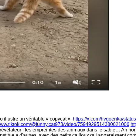
o illustre un véritable « copycat ».
https://x.com/hvgoenka/sta
/www.tiktok.com/@funny.cat973/video/7594929514380021006
ht
révélateur : les empreintes des animaux dans le sable… Ah non, 
nstitue a d'autres, avec des petits cailloux qui apparaissent co