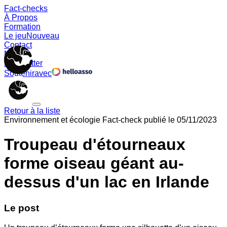
Fact-checks
À Propos
Formation
Le jeu
Nouveau
Contact
Memes
Newsletter
Soutenir
avec
Retour à la liste
Environnement et écologie
Fact-check publié le
05/11/2023
Troupeau d'étourneaux
forme oiseau géant au-
dessus d'un lac en Irlande
Le post