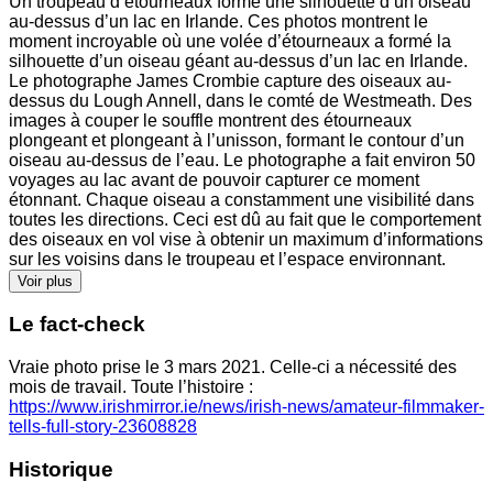
Un troupeau d’étourneaux forme une silhouette d’un oiseau
au-dessus d’un lac en Irlande. Ces photos montrent le
moment incroyable où une volée d’étourneaux a formé la
silhouette d’un oiseau géant au-dessus d’un lac en Irlande.
Le photographe James Crombie capture des oiseaux au-
dessus du Lough Annell, dans le comté de Westmeath. Des
images à couper le souffle montrent des étourneaux
plongeant et plongeant à l’unisson, formant le contour d’un
oiseau au-dessus de l’eau. Le photographe a fait environ 50
voyages au lac avant de pouvoir capturer ce moment
étonnant. Chaque oiseau a constamment une visibilité dans
toutes les directions. Ceci est dû au fait que le comportement
des oiseaux en vol vise à obtenir un maximum d’informations
sur les voisins dans le troupeau et l’espace environnant.
Voir plus
Le fact-check
Vraie photo prise le 3 mars 2021. Celle-ci a nécessité des
mois de travail. Toute l’histoire :
https://www.irishmirror.ie/news/irish-news/amateur-filmmaker-
tells-full-story-23608828
Historique