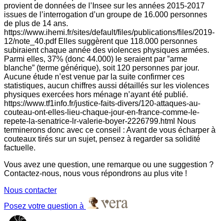
provient de données de l’Insee sur les années 2015-2017
issues de l’interrogation d’un groupe de 16.000 personnes
de plus de 14 ans.
https://www.ihemi.fr/sites/default/files/publications/files/2019-
12/note_40.pdf Elles suggèrent que 118.000 personnes
subiraient chaque année des violences physiques armées.
Parmi elles, 37% (donc 44.000) le seraient par ‟arme
blanche” (terme générique), soit 120 personnes par jour.
Aucune étude n’est venue par la suite confirmer ces
statistiques, aucun chiffres aussi détaillés sur les violences
physiques exercées hors ménage n’ayant été publié.
https://www.tf1info.fr/justice-faits-divers/120-attaques-au-
couteau-ont-elles-lieu-chaque-jour-en-france-comme-le-
repete-la-senatrice-lr-valerie-boyer-2226799.html Nous
terminerons donc avec ce conseil : Avant de vous écharper à
couteaux tirés sur un sujet, pensez à regarder sa solidité
factuelle.
Vous avez une question, une remarque ou une suggestion ?
Contactez-nous, nous vous répondrons au plus vite !
Nous contacter
Posez votre question à