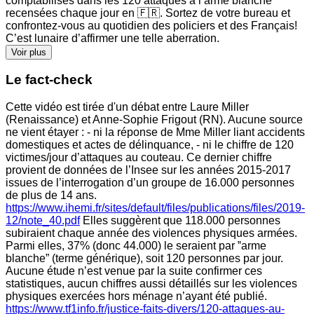
comptabilisés dans les 120 attaques à l’arme blanche
recensées chaque jour en 🇫🇷. Sortez de votre bureau et
confrontez-vous au quotidien des policiers et des Français!
C’est lunaire d’affirmer une telle aberration.
Voir plus
Le fact-check
Cette vidéo est tirée d'un débat entre Laure Miller
(Renaissance) et Anne-Sophie Frigout (RN). Aucune source
ne vient étayer : - ni la réponse de Mme Miller liant accidents
domestiques et actes de délinquance, - ni le chiffre de 120
victimes/jour d’attaques au couteau. Ce dernier chiffre
provient de données de l’Insee sur les années 2015-2017
issues de l’interrogation d’un groupe de 16.000 personnes
de plus de 14 ans.
https://www.ihemi.fr/sites/default/files/publications/files/2019-
12/note_40.pdf
Elles suggèrent que 118.000 personnes
subiraient chaque année des violences physiques armées.
Parmi elles, 37% (donc 44.000) le seraient par ‟arme
blanche” (terme générique), soit 120 personnes par jour.
Aucune étude n’est venue par la suite confirmer ces
statistiques, aucun chiffres aussi détaillés sur les violences
physiques exercées hors ménage n’ayant été publié.
https://www.tf1info.fr/justice-faits-divers/120-attaques-au-