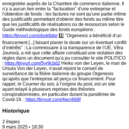
enregistrée auprès de la Chambre de commerce italienne. Il
n'y a aucun lien entre la "facturation" d'une entreprise et
l'obtention de fonds : les factures ne sont qu'une partie infime
des justificatifs permettant d'obtenir des fonds au même titre
que les justificatifs de réalisations ou de ressources selon le
Guide méthodologique des fonds européens :
https://tinyurl.com/zbxk6dpr
3️⃣ "Orgenesis a bénéficié d’un
financement [...] faisant planer le doute sur un éventuel conflit
d’intérêts" : La commissaire à la transparence de l'UE, Věra
Jourová, a nié que cette affaire constituait une violation des
règles dans un document qu'a pu consulter le site POLITICO
:
https://tinyurl.com/5yr9cbd2
Heiko von der Leyen, le mari de
Ursula Von der Leyen, n'avait rejoint le conseil de
surveillance de la filière italienne du groupe Orgenesis
qu'après que l'entreprise ait perçu ce financement. Pour
rappel, le Courrier du soir, à l'origine du post, est un site
ayant relayé à plusieurs reprises des théories
conspirationnistes, en particulier durant la pandémie de
Covid-19. :
https://tinyurl.com/4wcj668f
Historique
2 étapes
9 mars 2025 • 18:30