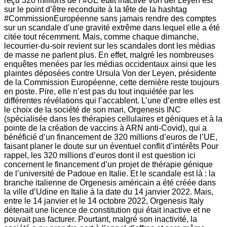
reçu 320 millions de l’#UE était inactive Von der Leyen est
sur le point d’être reconduite à la tête de la hashtag
#CommissionEuropéenne sans jamais rendre des comptes
sur un scandale d’une gravité extrême dans lequel elle a été
citée tout récemment. Mais, comme chaque dimanche,
lecourrier-du-soir revient sur les scandales dont les médias
de masse ne parlent plus. En effet, malgré les nombreuses
enquêtes menées par les médias occidentaux ainsi que les
plaintes déposées contre Ursula Von der Leyen, présidente
de la Commission Européenne, cette dernière reste toujours
en poste. Pire, elle n’est pas du tout inquiétée par les
différentes révélations qui l’accablent. L’une d’entre elles est
le choix de la société de son mari, Orgenesis INC
(spécialisée dans les thérapies cellulaires et géniques et à la
pointe de la création de vaccins à ARN anti-Covid), qui a
bénéficié d’un financement de 320 millions d’euros de l’UE,
faisant planer le doute sur un éventuel conflit d’intérêts Pour
rappel, les 320 millions d’euros dont il est question ici
concernent le financement d’un projet de thérapie génique
de l’université de Padoue en Italie. Et le scandale est là : la
branche italienne de Orgenesis américain a été créée dans
la ville d’Udine en Italie à la date du 14 janvier 2022. Mais,
entre le 14 janvier et le 14 octobre 2022, Orgenesis Italy
détenait une licence de constitution qui était inactive et ne
pouvait pas facturer. Pourtant, malgré son inactivité, la