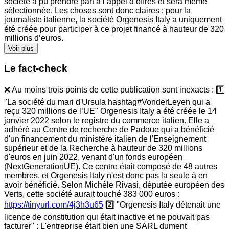
société a pu prendre part à l’appel d’offres et sera même
sélectionnée. Les choses sont donc claires : pour la
journaliste italienne, la société Orgenesis Italy a uniquement
été créée pour participer à ce projet financé à hauteur de 320
millions d’euros.
Voir plus
Le fact-check
❌ Au moins trois points de cette publication sont inexacts : 1️⃣
"La société du mari d'Ursula hashtag#VonderLeyen qui a
reçu 320 millions de l’UE" Orgenesis Italy a été créée le 14
janvier 2022 selon le registre du commerce italien. Elle a
adhéré au Centre de recherche de Padoue qui a bénéficié
d'un financement du ministère italien de l'Enseignement
supérieur et de la Recherche à hauteur de 320 millions
d'euros en juin 2022, venant d'un fonds européen
(NextGenerationUE). Ce centre était composé de 48 autres
membres, et Orgenesis Italy n'est donc pas la seule à en
avoir bénéficié. Selon Michèle Rivasi, députée européen des
Verts, cette société aurait touché 383 000 euros :
https://tinyurl.com/4j3h3u65
2️⃣ "Orgenesis Italy détenait une
licence de constitution qui était inactive et ne pouvait pas
facturer" : L'entreprise était bien une SARL dument