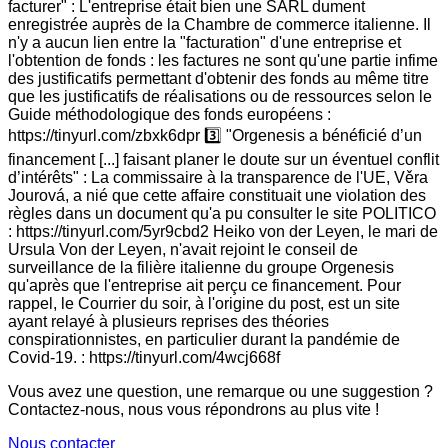
facturer" : L'entreprise était bien une SARL dument
enregistrée auprès de la Chambre de commerce italienne. Il
n'y a aucun lien entre la "facturation" d'une entreprise et
l'obtention de fonds : les factures ne sont qu'une partie infime
des justificatifs permettant d'obtenir des fonds au même titre
que les justificatifs de réalisations ou de ressources selon le
Guide méthodologique des fonds européens :
https://tinyurl.com/zbxk6dpr 3️⃣ "Orgenesis a bénéficié d’un
financement [...] faisant planer le doute sur un éventuel conflit
d’intérêts" : La commissaire à la transparence de l'UE, Věra
Jourová, a nié que cette affaire constituait une violation des
règles dans un document qu'a pu consulter le site POLITICO
: https://tinyurl.com/5yr9cbd2 Heiko von der Leyen, le mari de
Ursula Von der Leyen, n'avait rejoint le conseil de
surveillance de la filière italienne du groupe Orgenesis
qu'après que l'entreprise ait perçu ce financement. Pour
rappel, le Courrier du soir, à l'origine du post, est un site
ayant relayé à plusieurs reprises des théories
conspirationnistes, en particulier durant la pandémie de
Covid-19. : https://tinyurl.com/4wcj668f
Vous avez une question, une remarque ou une suggestion ?
Contactez-nous, nous vous répondrons au plus vite !
Nous contacter