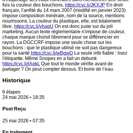
fois la couleur des bouchons.
https://cvc.li/JKXJP
En droit
français, l'arrêté du 14 mars 2007 (modifié en janvier 2023)
impose composition minérale, nom de la source, mentions
nourrissons. La couleur du plastique, elle, est totalement
libre.
https://cvc.li/yhagU
On est donc juste sur du joli
marketing. Aucun texte réglementaire n'impose de couleur,
chaque marque choisit librement pour se différencier en
rayon. La DGCCRF impose une seule chose sur les
bouchons : que le plastique utilisé ne soit pas dangereux
pour la santé
https://cvc.li/wBgwD
La seule info fiable : lisez
l'étiquette. Même Snopes en a fait un debunk
https://cvc.li/lAgkL
Que tout le monde vérifie avant de
partager ? On peut compter dessus. Et boire de l’eau.
Historique
6 étapes
24 mai 2026 • 18:35
Post Reçu
25 mai 2026 • 07:35
En traitement