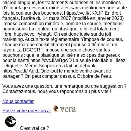
microbiologique, les traitements autorisés et les mentions
d'étiquetage des eaux minérales sans mentionner une seule
fois la couleur des bouchons. https://cvc.li/JKXJP En droit
français, l'arrêté du 14 mars 2007 (modifié en janvier 2023)
impose composition minérale, nom de la source, mentions
nourrissons. La couleur du plastique, elle, est totalement
libre. https://cvc.li/yhagU On est donc juste sur du joli
marketing. Aucun texte réglementaire n'impose de couleur,
chaque marque choisit librement pour se différencier en
rayon. La DGCCRF impose une seule chose sur les
bouchons : que le plastique utilisé ne soit pas dangereux
pour la santé https://cvc.li/wBgwD La seule info fiable : lisez
l'étiquette. Même Snopes en a fait un debunk
https://cvc.li/lAgkL Que tout le monde vérifie avant de
partager ? On peut compter dessus. Et boire de l’eau.
Vous avez une question, une remarque ou une suggestion ?
Contactez-nous, nous vous répondrons au plus vite !
Nous contacter
Posez votre question à
C'est vrai ça ?