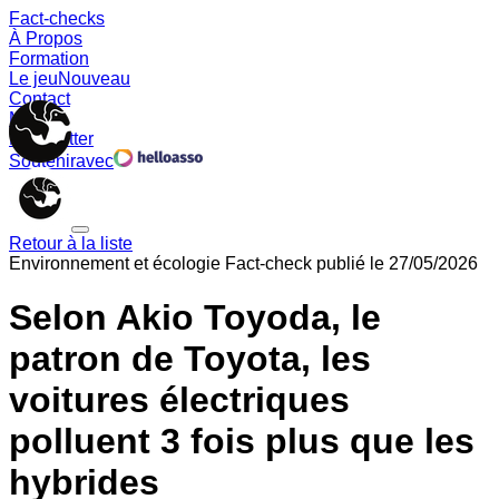
Fact-checks
À Propos
Formation
Le jeu
Nouveau
Contact
Memes
Newsletter
Soutenir
avec
Retour à la liste
Environnement et écologie
Fact-check publié le
27/05/2026
Selon Akio Toyoda, le
patron de Toyota, les
voitures électriques
polluent 3 fois plus que les
hybrides