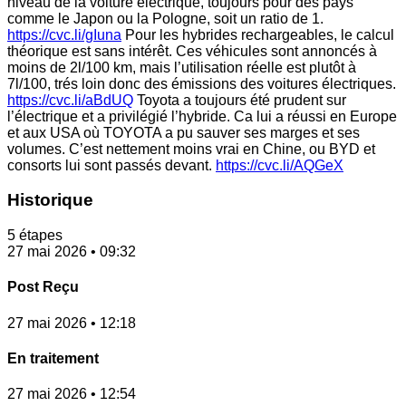
niveau de la voiture électrique, toujours pour des pays
comme le Japon ou la Pologne, soit un ratio de 1.
https://cvc.li/gIuna
Pour les hybrides rechargeables, le calcul
théorique est sans intérêt. Ces véhicules sont annoncés à
moins de 2l/100 km, mais l’utilisation réelle est plutôt à
7l/100, trés loin donc des émissions des voitures électriques.
https://cvc.li/aBdUQ
Toyota a toujours été prudent sur
l’électrique et a privilégié l’hybride. Ca lui a réussi en Europe
et aux USA où TOYOTA a pu sauver ses marges et ses
volumes. C’est nettement moins vrai en Chine, ou BYD et
consorts lui sont passés devant.
https://cvc.li/AQGeX
Historique
5 étapes
27 mai 2026 • 09:32
Post Reçu
27 mai 2026 • 12:18
En traitement
27 mai 2026 • 12:54