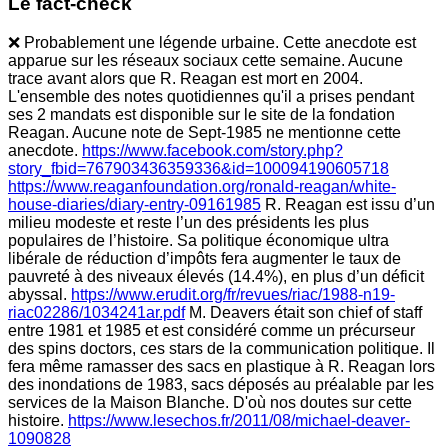
Le fact-check
❌ Probablement une légende urbaine. Cette anecdote est
apparue sur les réseaux sociaux cette semaine. Aucune
trace avant alors que R. Reagan est mort en 2004.
L'ensemble des notes quotidiennes qu'il a prises pendant
ses 2 mandats est disponible sur le site de la fondation
Reagan. Aucune note de Sept-1985 ne mentionne cette
anecdote.
https://www.facebook.com/story.php?
story_fbid=767903436359336&id=100094190605718
https://www.reaganfoundation.org/ronald-reagan/white-
house-diaries/diary-entry-09161985
R. Reagan est issu d’un
milieu modeste et reste l’un des présidents les plus
populaires de l’histoire. Sa politique économique ultra
libérale de réduction d’impôts fera augmenter le taux de
pauvreté à des niveaux élevés (14.4%), en plus d’un déficit
abyssal.
https://www.erudit.org/fr/revues/riac/1988-n19-
riac02286/1034241ar.pdf
M. Deavers était son chief of staff
entre 1981 et 1985 et est considéré comme un précurseur
des spins doctors, ces stars de la communication politique. Il
fera même ramasser des sacs en plastique à R. Reagan lors
des inondations de 1983, sacs déposés au préalable par les
services de la Maison Blanche. D'où nos doutes sur cette
histoire.
https://www.lesechos.fr/2011/08/michael-deaver-
1090828