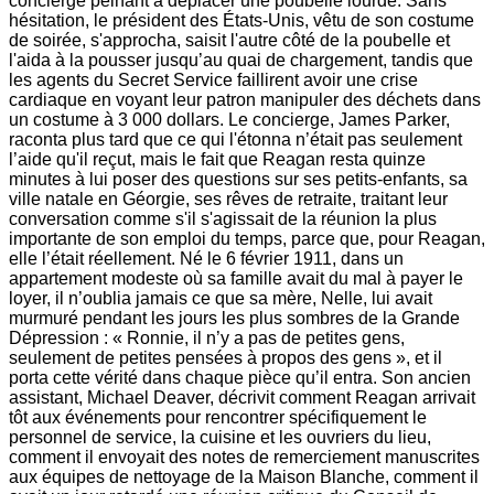
concierge peinant à déplacer une poubelle lourde. Sans
hésitation, le président des États-Unis, vêtu de son costume
de soirée, s'approcha, saisit l'autre côté de la poubelle et
l'aida à la pousser jusqu’au quai de chargement, tandis que
les agents du Secret Service faillirent avoir une crise
cardiaque en voyant leur patron manipuler des déchets dans
un costume à 3 000 dollars. Le concierge, James Parker,
raconta plus tard que ce qui l'étonna n’était pas seulement
l’aide qu'il reçut, mais le fait que Reagan resta quinze
minutes à lui poser des questions sur ses petits-enfants, sa
ville natale en Géorgie, ses rêves de retraite, traitant leur
conversation comme s'il s'agissait de la réunion la plus
importante de son emploi du temps, parce que, pour Reagan,
elle l’était réellement. Né le 6 février 1911, dans un
appartement modeste où sa famille avait du mal à payer le
loyer, il n’oublia jamais ce que sa mère, Nelle, lui avait
murmuré pendant les jours les plus sombres de la Grande
Dépression : « Ronnie, il n’y a pas de petites gens,
seulement de petites pensées à propos des gens », et il
porta cette vérité dans chaque pièce qu’il entra. Son ancien
assistant, Michael Deaver, décrivit comment Reagan arrivait
tôt aux événements pour rencontrer spécifiquement le
personnel de service, la cuisine et les ouvriers du lieu,
comment il envoyait des notes de remerciement manuscrites
aux équipes de nettoyage de la Maison Blanche, comment il