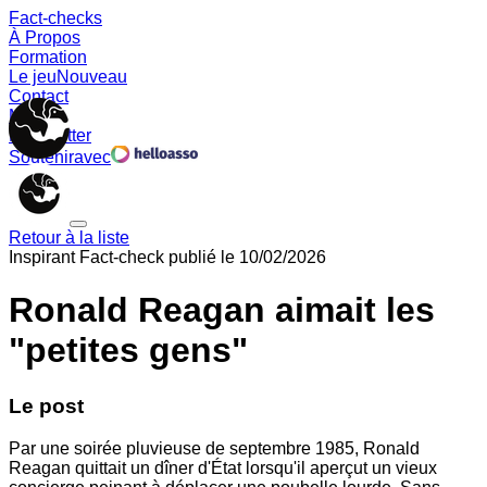
Fact-checks
À Propos
Formation
Le jeu
Nouveau
Contact
Memes
Newsletter
Soutenir
avec
Retour à la liste
Inspirant
Fact-check publié le
10/02/2026
Ronald Reagan aimait les
"petites gens"
Le post
Par une soirée pluvieuse de septembre 1985, Ronald
Reagan quittait un dîner d'État lorsqu'il aperçut un vieux