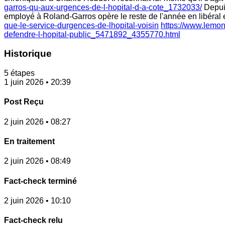
garros-qu-aux-urgences-de-l-hopital-d-a-cote_1732033/
Depuis
employé à Roland-Garros opère le reste de l'année en libéral et 
que-le-service-durgences-de-lhopital-voisin
https://www.lemon
defendre-l-hopital-public_5471892_4355770.html
Historique
5 étapes
1 juin 2026 • 20:39
Post Reçu
2 juin 2026 • 08:27
En traitement
2 juin 2026 • 08:49
Fact-check terminé
2 juin 2026 • 10:10
Fact-check relu