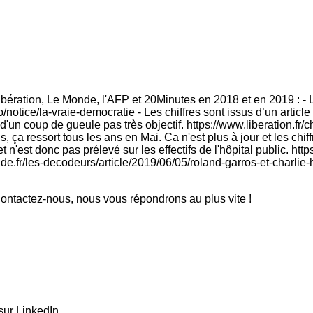
Libération, Le Monde, l'AFP et 20Minutes en 2018 et en 2019 : -
otice/la-vraie-democratie - Les chiffres sont issus d’un article
 d'un coup de gueule pas très objectif. https://www.liberation.f
ça ressort tous les ans en Mai. Ca n'est plus à jour et les chif
n'est donc pas prélevé sur les effectifs de l'hôpital public. https
de.fr/les-decodeurs/article/2019/06/05/roland-garros-et-charlie
ntactez-nous, nous vous répondrons au plus vite !
sur LinkedIn