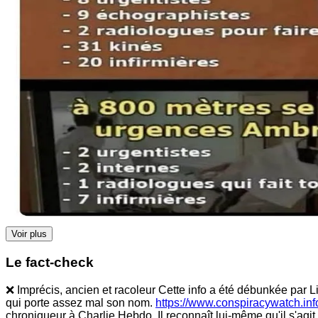
Voir plus
Le fact-check
❌ Imprécis, ancien et racoleur Cette info a été débunkée par 
qui porte assez mal son nom.
https://www.conspiracywatch.info
chroniqueur à Charlie Hebdo. Il reconnaît lui-même qu'il s'agit