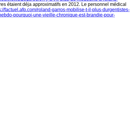
ffres étaient déja approximatifs en 2012. Le personnel médical
s://factuel.afp.com/roland-garros-mobilise-t-il-plus-durgentistes-
-hebdo-pourquoi-une-vieille-chronique-est-brandie-pour-