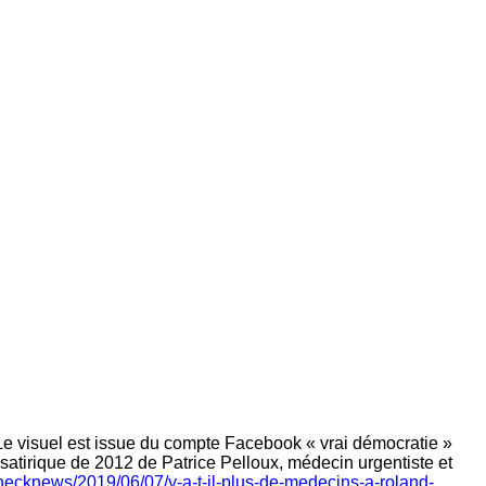
 Le visuel est issue du compte Facebook « vrai démocratie »
e satirique de 2012 de Patrice Pelloux, médecin urgentiste et
/checknews/2019/06/07/y-a-t-il-plus-de-medecins-a-roland-