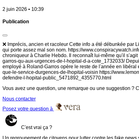
2 juin 2026 • 10:39
Publication
❌ Imprécis, ancien et racoleur Cette info a été débunkée par 
qui porte assez mal son nom. https://www.conspiracywatch.info/n
chroniqueur à Charlie Hebdo. Il reconnaît lui-même qu'il s'agit
garros-qu-aux-urgences-de-l-hopital-d-a-cote_1732033/ Depuis, 
employé à Roland-Garros opère le reste de l'année en libéral et 
que-le-service-durgences-de-lhopital-voisin https://www.lemon
defendre-l-hopital-public_5471892_4355770.html
Vous avez une question, une remarque ou une suggestion ? Co
Nous contacter
Posez votre question à
C'est vrai ça ?
Un regroupement de citoyens pour lutter contre les fake news 