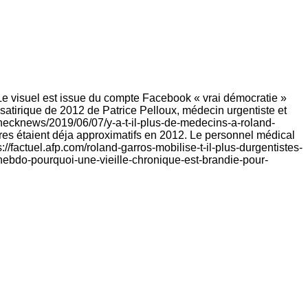
 Le visuel est issue du compte Facebook « vrai démocratie »
 satirique de 2012 de Patrice Pelloux, médecin urgentiste et
r/checknews/2019/06/07/y-a-t-il-plus-de-medecins-a-roland-
fres étaient déja approximatifs en 2012. Le personnel médical
://factuel.afp.com/roland-garros-mobilise-t-il-plus-durgentistes-
-hebdo-pourquoi-une-vieille-chronique-est-brandie-pour-