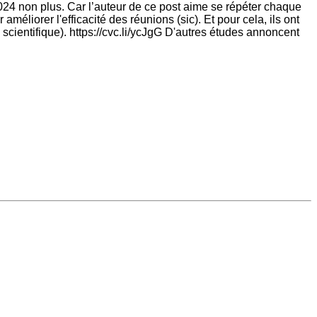
2024 non plus. Car l’auteur de ce post aime se répéter chaque
méliorer l'efficacité des réunions (sic). Et pour cela, ils ont
e scientifique). https://cvc.li/ycJgG D'autres études annoncent