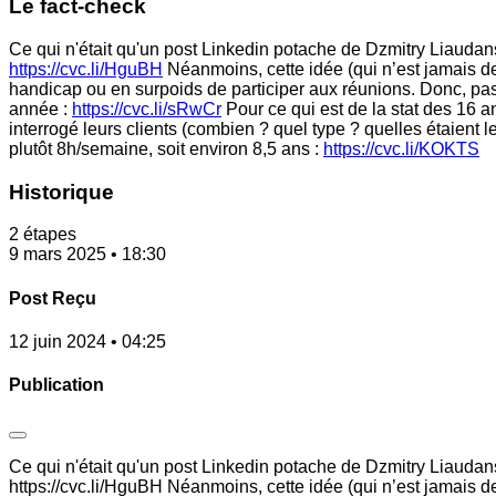
Le fact-check
Ce qui n'était qu'un post Linkedin potache de Dzmitry Liaudansk
https://cvc.li/HguBH
Néanmoins, cette idée (qui n’est jamais de
handicap ou en surpoids de participer aux réunions. Donc, pas 
année :
https://cvc.li/sRwCr
Pour ce qui est de la stat des 16 an
interrogé leurs clients (combien ? quel type ? quelles étaient le
plutôt 8h/semaine, soit environ 8,5 ans :
https://cvc.li/KOKTS
Historique
2 étapes
9 mars 2025 • 18:30
Post Reçu
12 juin 2024 • 04:25
Publication
Ce qui n'était qu'un post Linkedin potache de Dzmitry Liaudans
https://cvc.li/HguBH Néanmoins, cette idée (qui n’est jamais d