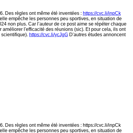
6. Des règles ont même été inventées :
https://cvc.li/inpCk
 elle empêche les personnes peu sportives, en situation de
2024 non plus. Car l’auteur de ce post aime se répéter chaque
méliorer l'efficacité des réunions (sic). Et pour cela, ils ont
 scientifique).
https://cvc.li/ycJgG
D'autres études annoncent
6. Des règles ont même été inventées : https://cvc.li/inpCk
, elle empêche les personnes peu sportives, en situation de