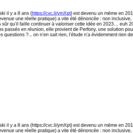
i il y a 8 ans (
https://cvc.li/ymXpt
) est devenu un mème en 201
venue une réelle pratique) a vite été dénoncée : non inclusive,
sûr qu'il faille continuer à valoriser cette idée en 2023… euh 
s passés en réunion, elle provient de Perfony, une solution pour a
s questions ?... on n'en sait rien, l'étude n'a évidemment rien de
ki il y a 8 ans (https://cvc.li/ymXpt) est devenu un mème en 201
evenue une réelle pratique) a vite été dénoncée : non inclusive