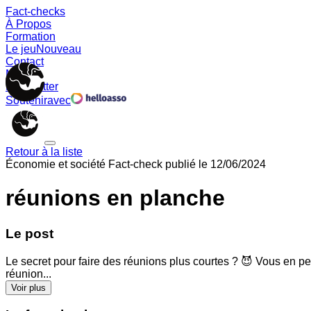
Fact-checks
À Propos
Formation
Le jeu
Nouveau
Contact
Memes
Newsletter
Soutenir
avec
Retour à la liste
Économie et société
Fact-check publié le
12/06/2024
réunions en planche
Le post
Le secret pour faire des réunions plus courtes ? 😈 Vous en p
réunion...
Voir plus