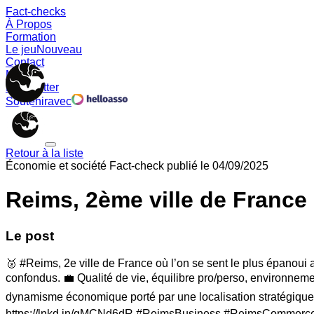
Fact-checks
À Propos
Formation
Le jeu
Nouveau
Contact
Memes
Newsletter
Soutenir
avec
Retour à la liste
Économie et société
Fact-check publié le
04/09/2025
Reims, 2ème ville de France 
Le post
🥈 #Reims, 2e ville de France où l’on se sent le plus épanoui a
confondus. 💼 Qualité de vie, équilibre pro/perso, environnem
dynamisme économique porté par une localisation stratégique (
https://lnkd.in/gMCNd6dR #ReimsBusiness #ReimsCommerce