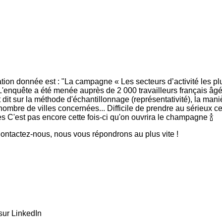
ion donnée est : "La campagne « Les secteurs d’activité les plu
enquête a été menée auprès de 2 000 travailleurs français âg
st dit sur la méthode d'échantillonnage (représentativité), la man
 nombre de villes concernées... Difficile de prendre au sérieux c
s C'est pas encore cette fois-ci qu'on ouvrira le champagne 🍾
ntactez-nous, nous vous répondrons au plus vite !
sur LinkedIn