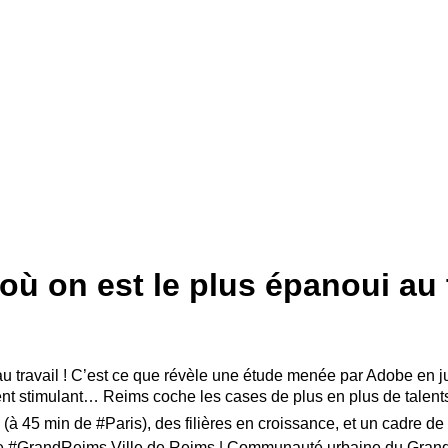
où on est le plus épanoui au 
u travail ! C’est ce que révèle une étude menée par Adobe en jui
ent stimulant… Reims coche les cases de plus en plus de talents
à 45 min de #Paris), des filières en croissance, et un cadre de
 #GrandReims Ville de Reims | Communauté urbaine du Gran