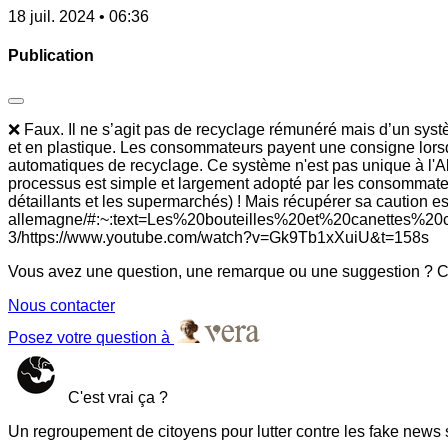
18 juil. 2024 • 06:36
Publication
❌ Faux. Il ne s’agit pas de recyclage rémunéré mais d’un syst
et en plastique. Les consommateurs payent une consigne lorsqu
automatiques de recyclage. Ce système n'est pas unique à l'Al
processus est simple et largement adopté par les consommateur
détaillants et les supermarchés) ! Mais récupérer sa caution 
allemagne/#:~:text=Les%20bouteilles%20et%20canettes%20con
3/https://www.youtube.com/watch?v=Gk9Tb1xXuiU&t=158s
Vous avez une question, une remarque ou une suggestion ? Co
Nous contacter
Posez votre question à
C'est vrai ça ?
Un regroupement de citoyens pour lutter contre les fake news 