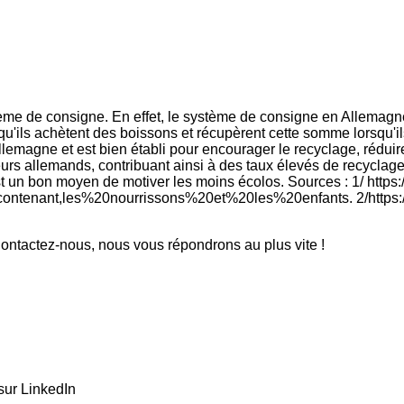
ème de consigne. En effet, le système de consigne en Allemagne,
'ils achètent des boissons et récupèrent cette somme lorsqu'il
lemagne et est bien établi pour encourager le recyclage, rédui
s allemands, contribuant ainsi à des taux élevés de recyclage d
est un bon moyen de motiver les moins écolos. Sources : 1/ htt
tenant,les%20nourrissons%20et%20les%20enfants. 2/https://v
ntactez-nous, nous vous répondrons au plus vite !
sur LinkedIn