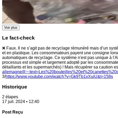
Voir plus
Le fact-check
❌ Faux. Il ne s’agit pas de recyclage rémunéré mais d’un syst
et en plastique. Les consommateurs payent une consigne lorsqu
automatiques de recyclage. Ce système n'est pas unique à l'Al
processus est simple et largement adopté par les consommateur
détaillants et les supermarchés) ! Mais récupérer sa caution 
allemagne/#:~:text=Les%20bouteilles%20et%20canettes%20
3/
https://www.youtube.com/watch?v=Gk9Tb1xXuiU&t=158s
Historique
2 étapes
17 juil. 2024 • 12:40
Post Reçu