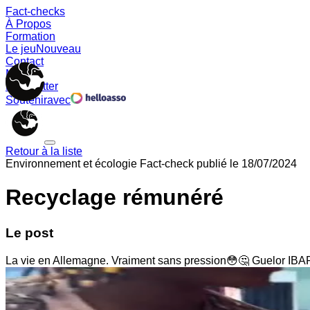
Fact-checks
À Propos
Formation
Le jeu
Nouveau
Contact
Memes
Newsletter
Soutenir
avec
Retour à la liste
Environnement et écologie
Fact-check publié le
18/07/2024
Recyclage rémunéré
Le post
La vie en Allemagne. Vraiment sans pression😳🤔 Guelor I