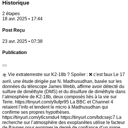
Historique
2 étapes
18 avr. 2025 • 17:44
Post Reçu
23 avr. 2025 • 07:38
Publication
🛸 Vie extraterrestre sur K2-18b ? Spoiler : ❌ c'est faux Le 17
avril, une étude dirigée par N. Madhusudhan, basée sur les
données du télescope James Webb, affirme avoir détecté du
sulfure de diméthyle (DMS) et du disulfure de diméthyle dans
l’atmosphère de K2-18b, deux composés liés à la vie sur
Terre. https://tinyurl.com/y9ufpr95 La BBC et Channel 4
relaient l’info et tendent le micro à Madhusudhan qui
confirme ses propres hypothèses.
https://tinyurl.com/y6csmdu4 https://tinyurl.com/bdcsejc7 La
recherche sur l’atmosphère des exoplanètes utilise le facteur
de Baynes pour exprimer le degré de confiance d’un signe