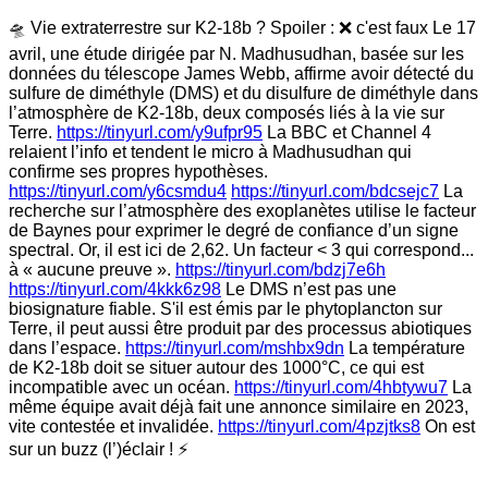
🛸 Vie extraterrestre sur K2-18b ? Spoiler : ❌ c'est faux Le 17
avril, une étude dirigée par N. Madhusudhan, basée sur les
données du télescope James Webb, affirme avoir détecté du
sulfure de diméthyle (DMS) et du disulfure de diméthyle dans
l’atmosphère de K2-18b, deux composés liés à la vie sur
Terre.
https://tinyurl.com/y9ufpr95
La BBC et Channel 4
relaient l’info et tendent le micro à Madhusudhan qui
confirme ses propres hypothèses.
https://tinyurl.com/y6csmdu4
https://tinyurl.com/bdcsejc7
La
recherche sur l’atmosphère des exoplanètes utilise le facteur
de Baynes pour exprimer le degré de confiance d’un signe
spectral. Or, il est ici de 2,62. Un facteur < 3 qui correspond...
à « aucune preuve ».
https://tinyurl.com/bdzj7e6h
https://tinyurl.com/4kkk6z98
Le DMS n’est pas une
biosignature fiable. S'il est émis par le phytoplancton sur
Terre, il peut aussi être produit par des processus abiotiques
dans l’espace.
https://tinyurl.com/mshbx9dn
La température
de K2-18b doit se situer autour des 1000°C, ce qui est
incompatible avec un océan.
https://tinyurl.com/4hbtywu7
La
même équipe avait déjà fait une annonce similaire en 2023,
vite contestée et invalidée.
https://tinyurl.com/4pzjtks8
On est
sur un buzz (l’)éclair ! ⚡️