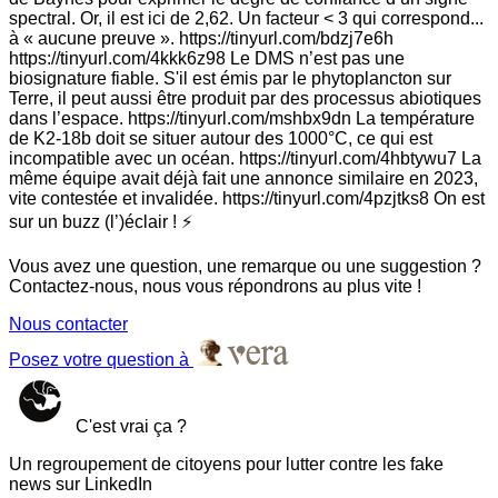
spectral. Or, il est ici de 2,62. Un facteur < 3 qui correspond...
à « aucune preuve ». https://tinyurl.com/bdzj7e6h
https://tinyurl.com/4kkk6z98 Le DMS n’est pas une
biosignature fiable. S'il est émis par le phytoplancton sur
Terre, il peut aussi être produit par des processus abiotiques
dans l’espace. https://tinyurl.com/mshbx9dn La température
de K2-18b doit se situer autour des 1000°C, ce qui est
incompatible avec un océan. https://tinyurl.com/4hbtywu7 La
même équipe avait déjà fait une annonce similaire en 2023,
vite contestée et invalidée. https://tinyurl.com/4pzjtks8 On est
sur un buzz (l’)éclair ! ⚡️
Vous avez une question, une remarque ou une suggestion ?
Contactez-nous, nous vous répondrons au plus vite !
Nous contacter
Posez votre question à
C'est vrai ça ?
Un regroupement de citoyens pour lutter contre les fake
news sur LinkedIn