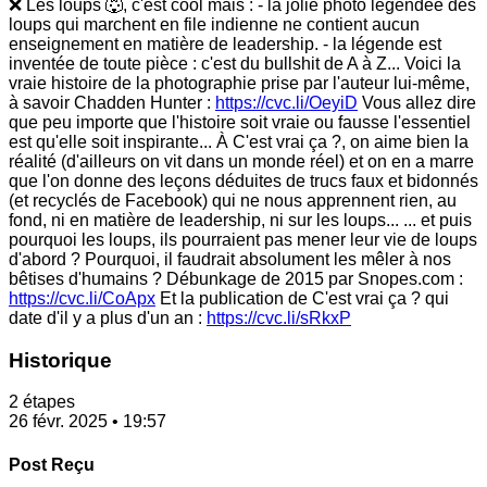
❌ Les loups 🐺, c'est cool mais : - la jolie photo légendée des
loups qui marchent en file indienne ne contient aucun
enseignement en matière de leadership. - la légende est
inventée de toute pièce : c'est du bullshit de A à Z... Voici la
vraie histoire de la photographie prise par l'auteur lui-même,
à savoir Chadden Hunter :
https://cvc.li/OeyiD
Vous allez dire
que peu importe que l'histoire soit vraie ou fausse l'essentiel
est qu'elle soit inspirante... À C'est vrai ça ?, on aime bien la
réalité (d'ailleurs on vit dans un monde réel) et on en a marre
que l'on donne des leçons déduites de trucs faux et bidonnés
(et recyclés de Facebook) qui ne nous apprennent rien, au
fond, ni en matière de leadership, ni sur les loups... ... et puis
pourquoi les loups, ils pourraient pas mener leur vie de loups
d'abord ? Pourquoi, il faudrait absolument les mêler à nos
bêtises d'humains ? Débunkage de 2015 par Snopes.com :
https://cvc.li/CoApx
Et la publication de C'est vrai ça ? qui
date d'il y a plus d'un an :
https://cvc.li/sRkxP
Historique
2 étapes
26 févr. 2025 • 19:57
Post Reçu