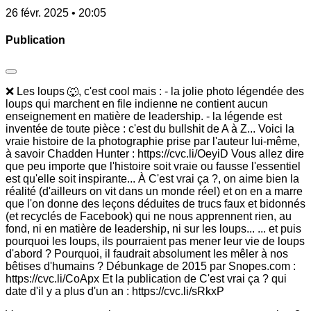
26 févr. 2025 • 20:05
Publication
❌ Les loups 🐺, c'est cool mais : - la jolie photo légendée des
loups qui marchent en file indienne ne contient aucun
enseignement en matière de leadership. - la légende est
inventée de toute pièce : c'est du bullshit de A à Z... Voici la
vraie histoire de la photographie prise par l'auteur lui-même,
à savoir Chadden Hunter : https://cvc.li/OeyiD Vous allez dire
que peu importe que l'histoire soit vraie ou fausse l'essentiel
est qu'elle soit inspirante... À C'est vrai ça ?, on aime bien la
réalité (d'ailleurs on vit dans un monde réel) et on en a marre
que l'on donne des leçons déduites de trucs faux et bidonnés
(et recyclés de Facebook) qui ne nous apprennent rien, au
fond, ni en matière de leadership, ni sur les loups... ... et puis
pourquoi les loups, ils pourraient pas mener leur vie de loups
d'abord ? Pourquoi, il faudrait absolument les mêler à nos
bêtises d'humains ? Débunkage de 2015 par Snopes.com :
https://cvc.li/CoApx Et la publication de C'est vrai ça ? qui
date d'il y a plus d'un an : https://cvc.li/sRkxP