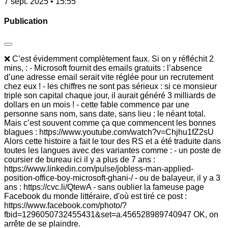
7 sept. 2025 • 15:55
Publication
❌ C’est évidemment complètement faux. Si on y réfléchit 2
mins, : - Microsoft fournit des emails gratuits : l’absence
d’une adresse email serait vite réglée pour un recrutement
chez eux ! - les chiffres ne sont pas sérieux : si ce monsieur
triple son capital chaque jour, il aurait généré 3 milliards de
dollars en un mois ! - cette fable commence par une
personne sans nom, sans date, sans lieu : le néant total.
Mais c’est souvent comme ça que commencent les bonnes
blagues : https://www.youtube.com/watch?v=Chjhu1fZ2sU
Alors cette histoire a fait le tour des RS et a été traduite dans
toutes les langues avec des variantes comme : - un poste de
coursier de bureau ici il y a plus de 7 ans :
https://www.linkedin.com/pulse/jobless-man-applied-
position-office-boy-microsoft-ghani-/ - ou de balayeur, il y a 3
ans : https://cvc.li/QtewA - sans oublier la fameuse page
Facebook du monde littéraire, d'où est tiré ce post :
https://www.facebook.com/photo/?
fbid=1296050732455431&set=a.456528989740947 OK, on
arrête de se plaindre.