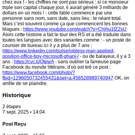
chez eux ! - les chiffres ne sont pas sérieux : si ce monsieur
triple son capital chaque jour, il aurait généré 3 milliards de
dollars en un mois ! - cette fable commence par une
personne sans nom, sans date, sans lieu : le néant total.
Mais c’est souvent comme ça que commencent les bonnes
blagues :
https://www.youtube.com/watch?v=Chjhu1fZ2sU
Alors cette histoire a fait le tour des RS et a été traduite dans
toutes les langues avec des variantes comme : - un poste de
coursier de bureau ici il y a plus de 7 ans :
https://www.linkedin.com/pulse/jobless-man-applied-
position-office-boy-microsoft-ghani-/
- ou de balayeur, il y a 3
ans :
https://cvc.li/QtewA
- sans oublier la fameuse page
Facebook du monde littéraire, d'où est tiré ce post :
https://www.facebook.com/photo/?
fbid=1296050732455431&set=a.456528989740947
OK, on
arrête de se plaindre.
Historique
2 étapes
7 sept. 2025 • 14:04
Post Reçu