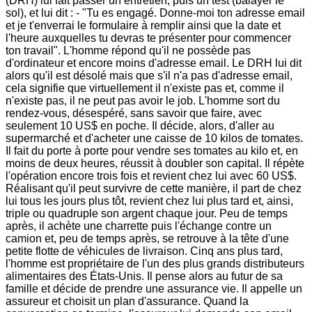
(DRH) lui fait passer un entretien, puis un test (balayer le
sol), et lui dit : - "Tu es engagé. Donne-moi ton adresse email
et je t'enverrai le formulaire à remplir ainsi que la date et
l'heure auxquelles tu devras te présenter pour commencer
ton travail". L'homme répond qu'il ne possède pas
d'ordinateur et encore moins d'adresse email. Le DRH lui dit
alors qu'il est désolé mais que s'il n'a pas d'adresse email,
cela signifie que virtuellement il n'existe pas et, comme il
n'existe pas, il ne peut pas avoir le job. L'homme sort du
rendez-vous, désespéré, sans savoir que faire, avec
seulement 10 US$ en poche. Il décide, alors, d'aller au
supermarché et d'acheter une caisse de 10 kilos de tomates.
Il fait du porte à porte pour vendre ses tomates au kilo et, en
moins de deux heures, réussit à doubler son capital. Il répète
l'opération encore trois fois et revient chez lui avec 60 US$.
Réalisant qu'il peut survivre de cette manière, il part de chez
lui tous les jours plus tôt, revient chez lui plus tard et, ainsi,
triple ou quadruple son argent chaque jour. Peu de temps
après, il achète une charrette puis l'échange contre un
camion et, peu de temps après, se retrouve à la tête d'une
petite flotte de véhicules de livraison. Cinq ans plus tard,
l'homme est propriétaire de l'un des plus grands distributeurs
alimentaires des États-Unis. Il pense alors au futur de sa
famille et décide de prendre une assurance vie. Il appelle un
assureur et choisit un plan d'assurance. Quand la