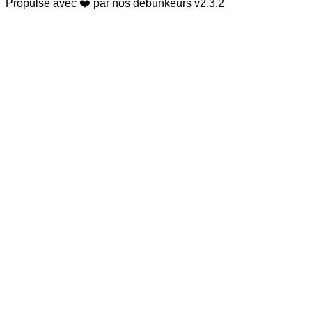
Propulsé avec ❤️ par nos debunkeurs
v2.3.2