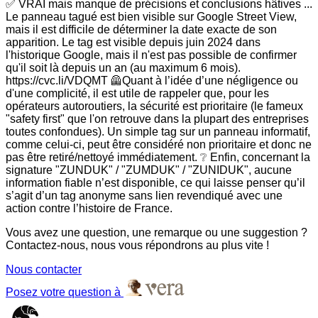
✅ VRAI mais manque de précisions et conclusions hâtives ...
Le panneau tagué est bien visible sur Google Street View,
mais il est difficile de déterminer la date exacte de son
apparition. Le tag est visible depuis juin 2024 dans
l'historique Google, mais il n'est pas possible de confirmer
qu'il soit là depuis un an (au maximum 6 mois).
https://cvc.li/VDQMT 🦺Quant à l’idée d’une négligence ou
d'une complicité, il est utile de rappeler que, pour les
opérateurs autoroutiers, la sécurité est prioritaire (le fameux
"safety first" que l'on retrouve dans la plupart des entreprises
toutes confondues). Un simple tag sur un panneau informatif,
comme celui-ci, peut être considéré non prioritaire et donc ne
pas être retiré/nettoyé immédiatement. ❔ Enfin, concernant la
signature "ZUNDUK" / "ZUMDUK" / "ZUNIDUK", aucune
information fiable n’est disponible, ce qui laisse penser qu’il
s’agit d’un tag anonyme sans lien revendiqué avec une
action contre l’histoire de France.
Vous avez une question, une remarque ou une suggestion ?
Contactez-nous, nous vous répondrons au plus vite !
Nous contacter
Posez votre question à