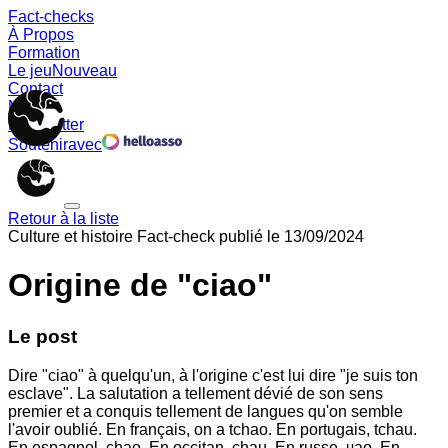
Fact-checks
À Propos
Formation
Le jeu
Nouveau
Contact
Memes
Newsletter
Soutenir
avec
Retour à la liste
Culture et histoire
Fact-check publié le
13/09/2024
Origine de "ciao"
Le post
Dire "ciao" à quelqu'un, à l'origine c'est lui dire "je suis ton
esclave". La salutation a tellement dévié de son sens
premier et a conquis tellement de langues qu'on semble
l'avoir oublié. En français, on a tchao. En portugais, tchau.
En espagnol, chao. En occitan, chau. En russe, чао. En