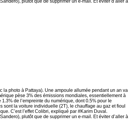
 Sandero), plutôt que de supprimer un e-mail. Et éviter d’aller à
vec la photo à Pattaya). Une ampoule allumée pendant un an va
e numérique pèse 3% des émissions mondiales, essentiellement à
e 1.3% de l’empreinte du numérique, dont 0.5% pour le
ont la voiture individuelle (2T), le chauffage au gaz et fioul
que. C’est l’effet Colibri, expliqué par #Karim Duval.
en Sandero), plutôt que de supprimer un e-mail. Et éviter d’aller à