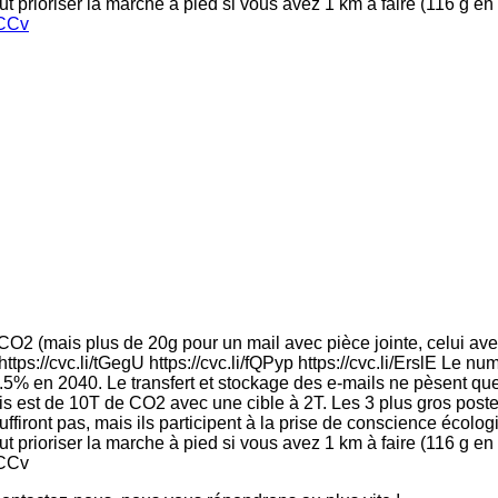
faut prioriser la marche à pied si vous avez 1 km à faire (116 g en
GCCv
 CO2 (mais plus de 20g pour un mail avec pièce jointe, celui a
 https://cvc.li/tGegU https://cvc.li/fQPyp https://cvc.li/ErslE L
6.5% en 2040. Le transfert et stockage des e-mails ne pèsent qu
 est de 10T de CO2 avec une cible à 2T. Les 3 plus gros postes s
firont pas, mais ils participent à la prise de conscience écologi
l faut prioriser la marche à pied si vous avez 1 km à faire (116 g 
GCCv