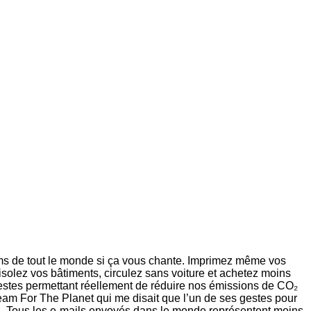
pams de tout le monde si ça vous chante. Imprimez même vos
solez vos bâtiments, circulez sans voiture et achetez moins
estes permettant réellement de réduire nos émissions de CO₂
eam For The Planet qui me disait que l’un de ses gestes pour
al. Tous les e-mails envoyés dans le monde représentent moins