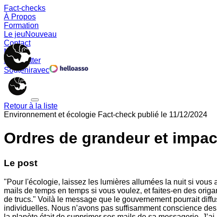
Fact-checks
À Propos
Formation
Le jeu
Nouveau
Contact
Memes
Newsletter
Soutenir
avec
Retour à la liste
Environnement et écologie
Fact-check publié le
11/12/2024
Ordres de grandeur et impa
Le post
"Pour l'écologie, laissez les lumières allumées la nuit si vo
mails de temps en temps si vous voulez, et faites-en des orig
de trucs." Voilà le message que le gouvernement pourrait dif
individuelles. Nous n’avons pas suffisamment conscience des o
la planète était de supprimer ses mails de sa messagerie. J’a