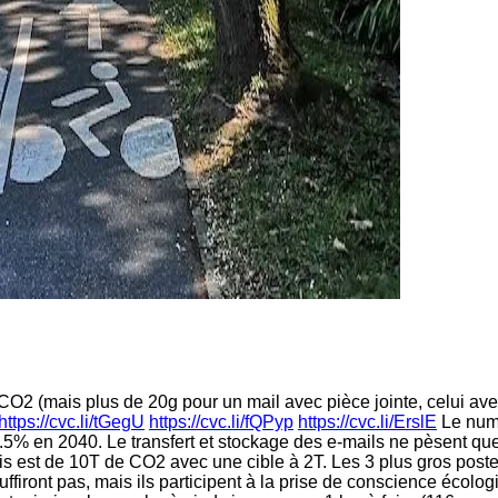
 CO2 (mais plus de 20g pour un mail avec pièce jointe, celui a
https://cvc.li/tGegU
https://cvc.li/fQPyp
https://cvc.li/ErslE
Le numé
6.5% en 2040. Le transfert et stockage des e-mails ne pèsent qu
 est de 10T de CO2 avec une cible à 2T. Les 3 plus gros postes s
firont pas, mais ils participent à la prise de conscience écologi