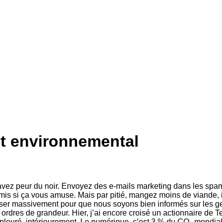
ct environnemental
us avez peur du noir. Envoyez des e-mails marketing dans les s
amis si ça vous amuse. Mais par pitié, mangez moins de viande, i
fuser massivement pour que nous soyons bien informés sur les g
rdres de grandeur. Hier, j’ai encore croisé un actionnaire de T
i pleuré, intérieurement. Le numérique, c’est 3 % du CO₂ mondi