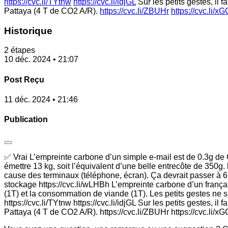
https://cvc.li/TYtnw
https://cvc.li/idjGL
Sur les petits gestes, il 
Pattaya (4 T de CO2 A/R).
https://cvc.li/ZBUHr
https://cvc.li/x
Historique
2 étapes
10 déc. 2024 • 21:07
Post Reçu
11 déc. 2024 • 21:46
Publication
✅ Vrai L’empreinte carbone d’un simple e-mail est de 0.3g de
émettre 13 kg, soit l’équivalent d’une belle entrecôte de 350g.
cause des terminaux (téléphone, écran). Ça devrait passer à 
stockage https://cvc.li/wLHBh L’empreinte carbone d’un français
(1T) et la consommation de viande (1T). Les petits gestes ne suf
https://cvc.li/TYtnw https://cvc.li/idjGL Sur les petits gestes, i
Pattaya (4 T de CO2 A/R). https://cvc.li/ZBUHr https://cvc.li/x