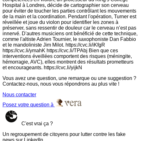
Hospital à Londres, décide de cartographier son cerveau
pour éviter de toucher les parties contrôlant les mouvements
de la main et la coordination. Pendant l'opération, Turner est
réveillée et joue du violon pour identifier les zones à
préserver, sans ressentir de douleur car le cerveau n’est pas
innervé. D'autres musiciens ont bénéficié de cette technique,
comme l'altiste Adrien Tournier, le saxophoniste Dan Fabbio
et le mandoliniste Jim Milot. https://cvc.li/iKfgR
https://cvc.li/ymahK https://cvc.li/TPAbj Bien que ces
interventions éveillées comportent des risques (méningite,
hémorragie, AVC), elles montrent des résultats prometteurs
et encourageants. https://cvc.li/yijkN
Vous avez une question, une remarque ou une suggestion ?
Contactez-nous, nous vous répondrons au plus vite !
Nous contacter
Posez votre question à
C'est vrai ça ?
Un regroupement de citoyens pour lutter contre les fake
news sur LinkedIn