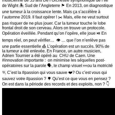
musicienne de 53 ans De l’Orchestre symphonique de l’île
de Wight 🏝️ Sud de l’Angleterre 🏴󠁧󠁢󠁥󠁮󠁧󠁿 En 2013, on diagnostique
une tumeur à la croissance lente. Mais ça s’accélère à
l’automne 2019. Il faut opérer ! ✂️ Mais, elle ne veut surtout
pas risquer de ne plus jouer. Car la tumeur touche le lobe
frontal droit de son cerveau. Alors on trouve un protocole.
Opération éveillée. Pendant qu’on l’opère, elle joue ⏯️ En
temps réel, on peut vérifier… 👁️ … que l’on n’enlève pas
une partie essentielle 🎪 L’opération est un succès. 90% de
la tumeur a été enlevée. En France, un autre musicien,
Adrien Tournier a été opéré au CHU de Caen. Une
#innovation importante : on minimise les séquelles post-
opératoires sur la parole 🗣️, le champ visuel 👀ou la motricité
🏃 C’est la #passion qui vous sauve ❤️? Ou c’est vous qui
sauvez votre #passion ? 🌳 Qu’est ce que vous en pensez ?
On est dans la période des records et des exploits, non ? 👇