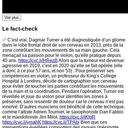
Voir plus
Le fact-check
✅ C’est vrai, Dagmar Turner a été diagnostiquée d’un gliome
dans le lobe frontal droit de son cerveau en 2013, près de la
zone contrôlant les mouvements de sa main gauche. Cela
menaçait sa passion pour le violon, qu'elle pratique depuis
40 ans.
https://cvc.li/HRezB
Alors que la tumeur est devenue
agressive en 2019, c’est en 2020 qu’elle se fait opérée (elle
a donc à ce jour 57 ans, et non 53) . Pour préserver ses
compétences en violon, un professeur du King's College
Hospital à Londres, décide de cartographier son cerveau
pour éviter de toucher les parties contrôlant les mouvements
de la main et la coordination. Pendant l'opération, Turner est
réveillée et joue du violon pour identifier les zones à
préserver, sans ressentir de douleur car le cerveau n’est pas
innervé. D'autres musiciens ont bénéficié de cette technique,
comme l'altiste Adrien Tournier, le saxophoniste Dan Fabbio
et le mandoliniste Jim Milot.
https://cvc.li/iKfgR
https://cvc.li/ymahK
https://cvc.li/TPAbj
Bien que ces
interventions éveillées comportent des risques (méningite,