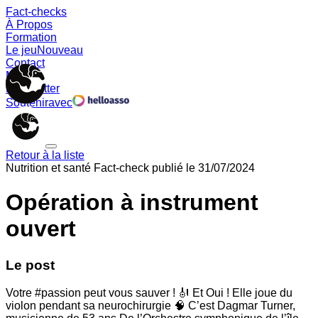
Fact-checks
À Propos
Formation
Le jeu
Nouveau
Contact
Memes
Newsletter
Soutenir
avec
Retour à la liste
Nutrition et santé
Fact-check publié le
31/07/2024
Opération à instrument
ouvert
Le post
Votre #passion peut vous sauver ! 🎻 Et Oui ! Elle joue du
violon pendant sa neurochirurgie 🧠 C’est Dagmar Turner,