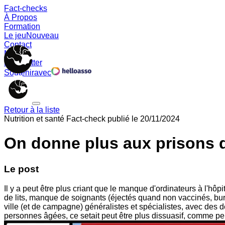
Fact-checks
À Propos
Formation
Le jeu
Nouveau
Contact
Memes
Newsletter
Soutenir
avec
Retour à la liste
Nutrition et santé
Fact-check publié le
20/11/2024
On donne plus aux prisons 
Le post
Il y a peut être plus criant que le manque d'ordinateurs à l'hô
de lits, manque de soignants (éjectés quand non vaccinés, b
ville (et de campagne) généralistes et spécialistes, avec des d
personnes âgées, ce setait peut être plus dissuasif, comme p