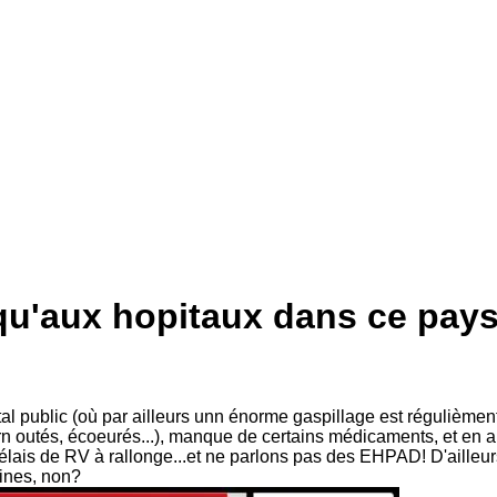
qu'aux hopitaux dans ce pays
pital public (où par ailleurs unn énorme gaspillage est régulième
urn outés, écoeurés...), manque de certains médicaments, et e
élais de RV à rallonge...et ne parlons pas des EHPAD! D'ailleurs,
eines, non?