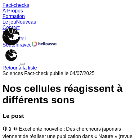
Fact-checks
À Propos
Formation
Le jeu
Nouveau
Contact
Memes
Newsletter
Soutenir
avec
Retour à la liste
Sciences
Fact-check publié le
04/07/2025
Nos cellules réagissent à
différents sons
Le post
🔴📱🔊 Excellente nouvelle : Des chercheurs japonais
viennent de réaliser une publication dans « Nature » (revue