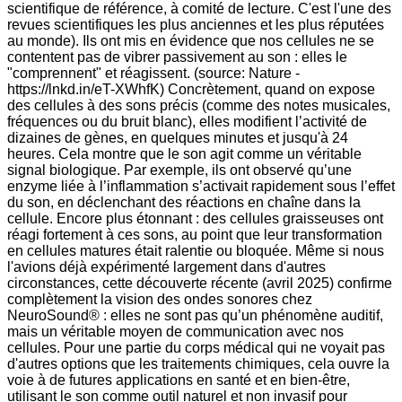
scientifique de référence, à comité de lecture. C'est l'une des
revues scientifiques les plus anciennes et les plus réputées
au monde). Ils ont mis en évidence que nos cellules ne se
contentent pas de vibrer passivement au son : elles le
"comprennent" et réagissent. (source: Nature -
https://lnkd.in/eT-XWhfK) Concrètement, quand on expose
des cellules à des sons précis (comme des notes musicales,
fréquences ou du bruit blanc), elles modifient l’activité de
dizaines de gènes, en quelques minutes et jusqu'à 24
heures. Cela montre que le son agit comme un véritable
signal biologique. Par exemple, ils ont observé qu’une
enzyme liée à l’inflammation s’activait rapidement sous l’effet
du son, en déclenchant des réactions en chaîne dans la
cellule. Encore plus étonnant : des cellules graisseuses ont
réagi fortement à ces sons, au point que leur transformation
en cellules matures était ralentie ou bloquée. Même si nous
l'avions déjà expérimenté largement dans d'autres
circonstances, cette découverte récente (avril 2025) confirme
complètement la vision des ondes sonores chez
NeuroSound® : elles ne sont pas qu’un phénomène auditif,
mais un véritable moyen de communication avec nos
cellules. Pour une partie du corps médical qui ne voyait pas
d'autres options que les traitements chimiques, cela ouvre la
voie à de futures applications en santé et en bien-être,
utilisant le son comme outil naturel et non invasif pour