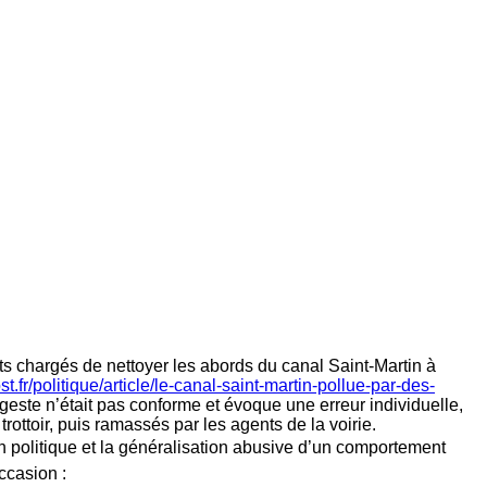
s chargés de nettoyer les abords du canal Saint-Martin à
t.fr/politique/article/le-canal-saint-martin-pollue-par-des-
este n’était pas conforme et évoque une erreur individuelle,
trottoir, puis ramassés par les agents de la voirie.
on politique et la généralisation abusive d’un comportement
ccasion :