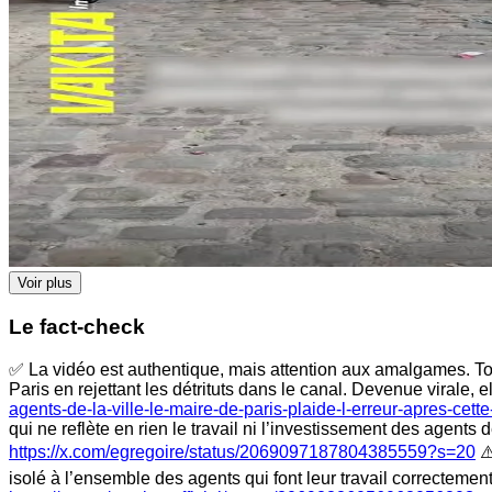
Voir plus
Le fact-check
✅ La vidéo est authentique, mais attention aux amalgames. Tou
Paris en rejettant les détrituts dans le canal. Devenue virale,
agents-de-la-ville-le-maire-de-paris-plaide-l-erreur-apres-cet
qui ne reflète en rien le travail ni l’investissement des agents 
https://x.com/egregoire/status/2069097187804385559?s=20
⚠️
isolé à l’ensemble des agents qui font leur travail correcteme