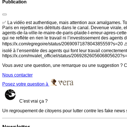
Publication
✅ La vidéo est authentique, mais attention aux amalgames. Tou
Paris en rejettant les détrituts dans le canal. Devenue virale, 
agents-de-la-ville-le-maire-de-paris-plaide-l-erreur-apres-cet
qui ne reflète en rien le travail ni l’investissement des agents 
https://x.com/egregoire/status/2069097187804385559?s=20 ⚠️ Le
isolé à l’ensemble des agents qui font leur travail correcteme
https://x.com/mvalet_officiel/status/2069282605606805620?s
Vous avez une question, une remarque ou une suggestion ? Co
Nous contacter
Posez votre question à
C'est vrai ça ?
Un regroupement de citoyens pour lutter contre les fake news 
Newsletter