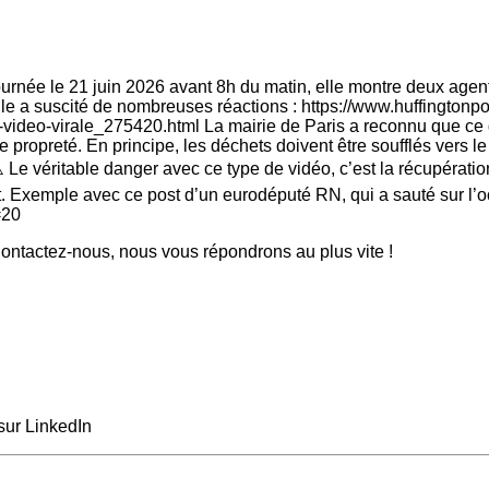
rnée le 21 juin 2026 avant 8h du matin, elle montre deux agent
elle a suscité de nombreuses réactions : https://www.huffingtonpos
te-video-virale_275420.html La mairie de Paris a reconnu que ce 
de propreté. En principe, les déchets doivent être soufflés vers le 
 véritable danger avec ce type de vidéo, c’est la récupération
nt. Exemple avec ce post d’un eurodéputé RN, qui a sauté sur l’o
=20
ntactez-nous, nous vous répondrons au plus vite !
sur LinkedIn