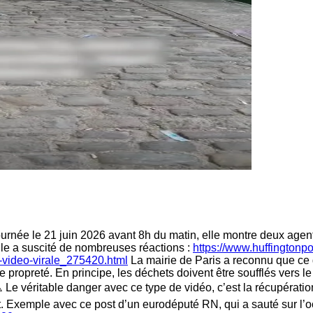
rnée le 21 juin 2026 avant 8h du matin, elle montre deux agent
 elle a suscité de nombreuses réactions :
https://www.huffingtonpos
te-video-virale_275420.html
La mairie de Paris a reconnu que ce g
de propreté. En principe, les déchets doivent être soufflés vers le 
 Le véritable danger avec ce type de vidéo, c’est la récupérati
nt. Exemple avec ce post d’un eurodéputé RN, qui a sauté sur l’o