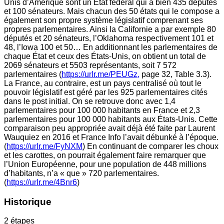
Unis d’Amérique sont un État fédéral qui a bien 435 députés
et 100 sénateurs. Mais chacun des 50 états qui le compose a
également son propre système législatif comprenant ses
propres parlementaires. Ainsi la Californie a par exemple 80
députés et 20 sénateurs, l’Oklahoma respectivement 101 et
48, l’Iowa 100 et 50… En additionnant les parlementaires de
chaque État et ceux des États-Unis, on obtient un total de
2069 sénateurs et 5503 représentants, soit 7 572
parlementaires (
https://urlr.me/PEUGz,
page 32, Table 3.3).
La France, au contraire, est un pays centralisé où tout le
pouvoir législatif est géré par les 925 parlementaires cités
dans le post initial. On se retrouve donc avec 1,4
parlementaires pour 100 000 habitants en France et 2,3
parlementaires pour 100 000 habitants aux États-Unis. Cette
comparaison peu appropriée avait déjà été faite par Laurent
Wauquiez en 2016 et France Info l’avait débunké à l’époque.
(
https://urlr.me/FyNXM
) En continuant de comparer les choux
et les carottes, on pourrait également faire remarquer que
l’Union Européenne, pour une population de 448 millions
d’habitants, n’a « que » 720 parlementaires.
(
https://urlr.me/4Bnr6
)
Historique
2 étapes