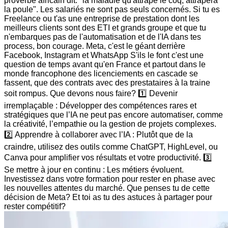
proverbe africain dit: "la maladie qu'attrape le coq, attrapera
la poule". Les salariés ne sont pas seuls concernés. Si tu es
Freelance ou t'as une entreprise de prestation dont les
meilleurs clients sont des ETI et grands groupe et que tu
n'embarques pas de l'automatisation et de l'IA dans tes
process, bon courage. Meta, c'est le géant derrière
Facebook, Instagram et WhatsApp S'ils le font c'est une
question de temps avant qu'en France et partout dans le
monde francophone des licenciements en cascade se
fassent, que des contrats avec des prestataires à la traine
soit rompus. Que devons nous faire? 1️⃣ Devenir
irremplaçable : Développer des compétences rares et
stratégiques que l’IA ne peut pas encore automatiser, comme
la créativité, l’empathie ou la gestion de projets complexes.
2️⃣ Apprendre à collaborer avec l’IA : Plutôt que de la
craindre, utilisez des outils comme ChatGPT, HighLevel, ou
Canva pour amplifier vos résultats et votre productivité. 3️⃣
Se mettre à jour en continu : Les métiers évoluent.
Investissez dans votre formation pour rester en phase avec
les nouvelles attentes du marché. Que penses tu de cette
décision de Meta? Et toi as tu des astuces à partager pour
rester compétitif?