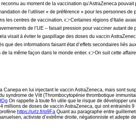
 été reconnu au moment de la vaccination qu'AstraZeneca pouvait p
mandation de l'utiliser « de préférence » pour les personnes de
ns les centres de vaccination. 👉Certaines régions d'Italie avaie
ernements de l’UE – faisait pression pour vacciner autant de 
ela visait à éviter le gaspillage des doses du vaccin AstraZe
 que des informations faisant état d’effets secondaires liés aux
is de la même façon dans le monde entier. 👉On suit cette 
anepa en lui injectant le vaccin AstraZeneca, mais sont suspect
nt du syndrome de Vitt (Thrombocytopénie thrombotique immunitai
q9Dg
On rappelle à toute fin utile que le risque de développer 
 millions de doses de vaccin AstraZeneca, qui ont entrainés 9
uprofène
https://urlz.fr/q9Fa
Quant au paragraphe entre guillemets a
nuelsen, activiste d’extrême droite, négationniste et adepte de l