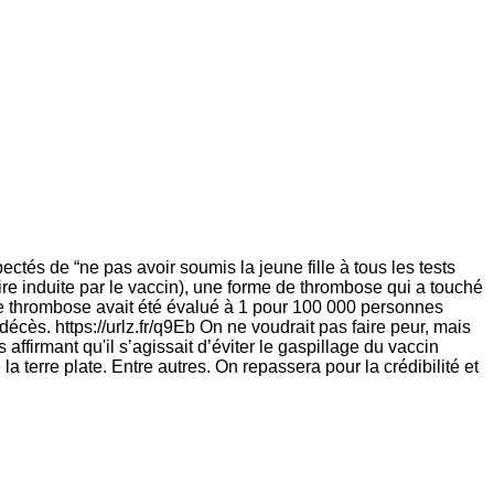
és de “ne pas avoir soumis la jeune fille à tous les tests
re induite par le vaccin), une forme de thrombose qui a touché
 une thrombose avait été évalué à 1 pour 100 000 personnes
cès. https://urlz.fr/q9Eb On ne voudrait pas faire peur, mais
ffirmant qu'il s’agissait d’éviter le gaspillage du vaccin
a terre plate. Entre autres. On repassera pour la crédibilité et