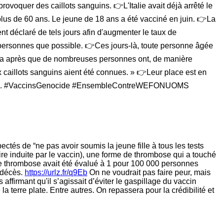
rovoquer des caillots sanguins. 👉L'Italie avait déjà arrêté le
 plus de 60 ans. Le jeune de 18 ans a été vacciné en juin. 👉La
nt déclaré de tels jours afin d'augmenter le taux de
personnes que possible. 👉Ces jours-là, toute personne âgée
neca après que de nombreuses personnes ont, de manière
 caillots sanguins aient été connues. » 👉Leur place est en
affaire. #VaccinsGenocide #EnsembleContreWEFONUOMS
és de “ne pas avoir soumis la jeune fille à tous les tests
re induite par le vaccin), une forme de thrombose qui a touché
une thrombose avait été évalué à 1 pour 100 000 personnes
 décès.
https://urlz.fr/q9Eb
On ne voudrait pas faire peur, mais
ffirmant qu'il s’agissait d’éviter le gaspillage du vaccin
a terre plate. Entre autres. On repassera pour la crédibilité et