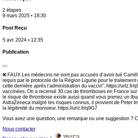
2 étapes
9 mars 2025 • 18:30
Post Reçu
5 avr. 2024 • 12:35
Publication
❌ FAUX Les médecins ne sont pas accusés d’avoir tué Camilla C
requis par le protocole de la Région Ligurie pour le traiteme
cette dernière après l'administration du vaccin”. https://urlz.
vaccinées. On a recensé 30 cas de thromboses en France sur 4 
le risque de thrombose existe aussi quand vous prenez un Ibupro
AstraZeneca malgré les risques connus, il provient de Peter Ima
la légitimité du monsieur. https://urlz.fr/q9G7
Vous avez une question, une remarque ou une suggestion ? Co
Nous contacter