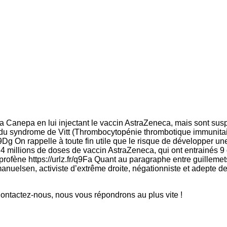
anepa en lui injectant le vaccin AstraZeneca, mais sont suspect
nt du syndrome de Vitt (Thrombocytopénie thrombotique immunitai
fr/q9Dg On rappelle à toute fin utile que le risque de développer
millions de doses de vaccin AstraZeneca, qui ont entrainés 9 dé
fène https://urlz.fr/q9Fa Quant au paragraphe entre guillemets a
nuelsen, activiste d’extrême droite, négationniste et adepte de l
ntactez-nous, nous vous répondrons au plus vite !