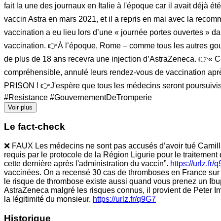
fait la une des journaux en Italie à l'époque car il avait déjà
vaccin Astra en mars 2021, et il a repris en mai avec la recom
vaccination a eu lieu lors d’une « journée portes ouvertes » da
vaccination. 👉À l’époque, Rome – comme tous les autres gouv
de plus de 18 ans recevra une injection d’AstraZeneca. 👉« C
compréhensible, annulé leurs rendez-vous de vaccination après
PRISON ! 👉J'espère que tous les médecins seront poursuiv
#Resistance #GouvernementDeTromperie
Voir plus
Le fact-check
❌ FAUX Les médecins ne sont pas accusés d’avoir tué Camilla C
requis par le protocole de la Région Ligurie pour le traiteme
cette dernière après l'administration du vaccin”.
https://urlz.fr/
vaccinées. On a recensé 30 cas de thromboses en France sur 4
le risque de thrombose existe aussi quand vous prenez un Ib
AstraZeneca malgré les risques connus, il provient de Peter Ima
la légitimité du monsieur.
https://urlz.fr/q9G7
Historique