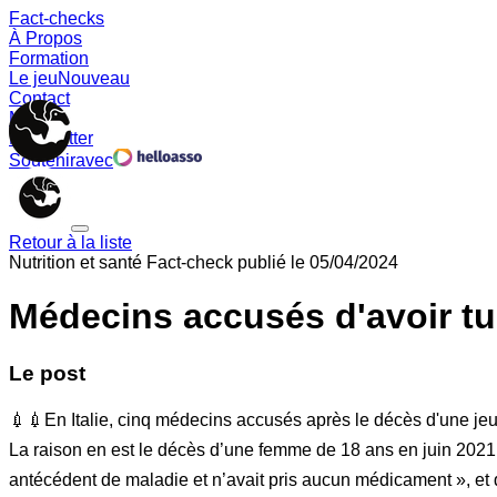
Fact-checks
À Propos
Formation
Le jeu
Nouveau
Contact
Memes
Newsletter
Soutenir
avec
Retour à la liste
Nutrition et santé
Fact-check publié le
05/04/2024
Médecins accusés d'avoir tu
Le post
💉💉En Italie, cinq médecins accusés après le décès d'une jeu
La raison en est le décès d’une femme de 18 ans en juin 202
antécédent de maladie et n’avait pris aucun médicament », et 