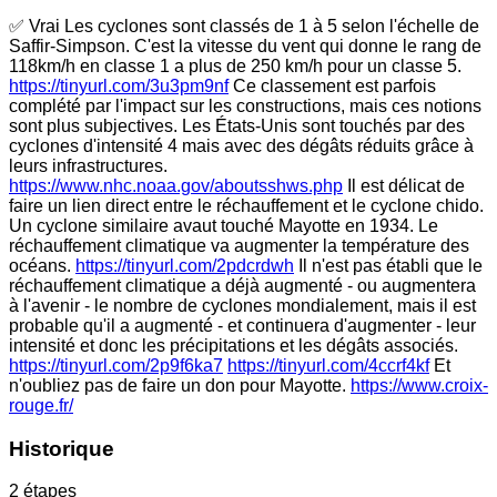
✅ Vrai Les cyclones sont classés de 1 à 5 selon l'échelle de
Saffir-Simpson. C'est la vitesse du vent qui donne le rang de
118km/h en classe 1 a plus de 250 km/h pour un classe 5.
https://tinyurl.com/3u3pm9nf
Ce classement est parfois
complété par l'impact sur les constructions, mais ces notions
sont plus subjectives. Les États-Unis sont touchés par des
cyclones d'intensité 4 mais avec des dégâts réduits grâce à
leurs infrastructures.
https://www.nhc.noaa.gov/aboutsshws.php
Il est délicat de
faire un lien direct entre le réchauffement et le cyclone chido.
Un cyclone similaire avaut touché Mayotte en 1934. Le
réchauffement climatique va augmenter la température des
océans.
https://tinyurl.com/2pdcrdwh
Il n'est pas établi que le
réchauffement climatique a déjà augmenté - ou augmentera
à l'avenir - le nombre de cyclones mondialement, mais il est
probable qu'il a augmenté - et continuera d'augmenter - leur
intensité et donc les précipitations et les dégâts associés.
https://tinyurl.com/2p9f6ka7
https://tinyurl.com/4ccrf4kf
Et
n'oubliez pas de faire un don pour Mayotte.
https://www.croix-
rouge.fr/
Historique
2 étapes