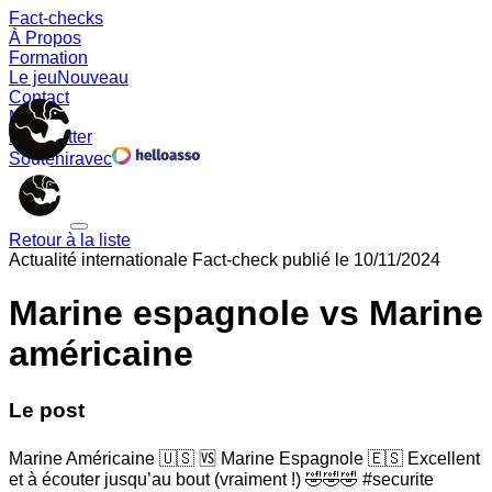
Fact-checks
À Propos
Formation
Le jeu
Nouveau
Contact
Memes
Newsletter
Soutenir
avec
Retour à la liste
Actualité internationale
Fact-check publié le
10/11/2024
Marine espagnole vs Marine
américaine
Le post
Marine Américaine 🇺🇸 🆚 Marine Espagnole 🇪🇸 Excellent
et à écouter jusqu’au bout (vraiment !) 🤣🤣🤣 #securite