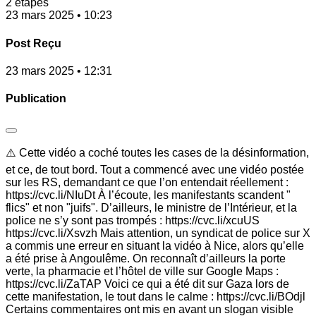
2 étapes
23 mars 2025 • 10:23
Post Reçu
23 mars 2025 • 12:31
Publication
⚠️ Cette vidéo a coché toutes les cases de la désinformation,
et ce, de tout bord. Tout a commencé avec une vidéo postée
sur les RS, demandant ce que l’on entendait réellement :
https://cvc.li/NIuDt À l’écoute, les manifestants scandent "
flics" et non "juifs". D’ailleurs, le ministre de l’Intérieur, et la
police ne s’y sont pas trompés : https://cvc.li/xcuUS
https://cvc.li/Xsvzh Mais attention, un syndicat de police sur X
a commis une erreur en situant la vidéo à Nice, alors qu’elle
a été prise à Angoulême. On reconnaît d’ailleurs la porte
verte, la pharmacie et l’hôtel de ville sur Google Maps :
https://cvc.li/ZaTAP Voici ce qui a été dit sur Gaza lors de
cette manifestation, le tout dans le calme : https://cvc.li/BOdjl
Certains commentaires ont mis en avant un slogan visible