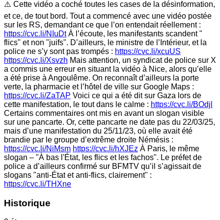
⚠️ Cette vidéo a coché toutes les cases de la désinformation,
et ce, de tout bord. Tout a commencé avec une vidéo postée
sur les RS, demandant ce que l’on entendait réellement :
https://cvc.li/NIuDt
À l’écoute, les manifestants scandent "
flics" et non "juifs". D’ailleurs, le ministre de l’Intérieur, et la
police ne s’y sont pas trompés :
https://cvc.li/xcuUS
https://cvc.li/Xsvzh
Mais attention, un syndicat de police sur X
a commis une erreur en situant la vidéo à Nice, alors qu’elle
a été prise à Angoulême. On reconnaît d’ailleurs la porte
verte, la pharmacie et l’hôtel de ville sur Google Maps :
https://cvc.li/ZaTAP
Voici ce qui a été dit sur Gaza lors de
cette manifestation, le tout dans le calme :
https://cvc.li/BOdjl
Certains commentaires ont mis en avant un slogan visible
sur une pancarte. Or, cette pancarte ne date pas du 22/03/25,
mais d’une manifestation du 25/11/23, où elle avait été
brandie par le groupe d’extrême droite Némésis :
https://cvc.li/NiMsm
https://cvc.li/hXJEz
À Paris, le même
slogan – "À bas l'État, les flics et les fachos". Le préfet de
police a d’ailleurs confirmé sur BFMTV qu’il s’agissait de
slogans "anti-État et anti-flics, clairement" :
https://cvc.li/THXne
Historique