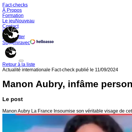
Fact-checks
À Propos
Formation
Le jeu
Nouveau
Contact
Memes
Newsletter
Soutenir
avec
Retour à la liste
Actualité internationale
Fact-check publié le
11/09/2024
Manon Aubry, infâme perso
Le post
Manon Aubry La France Insoumise son véritable visage de cette