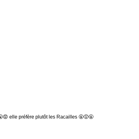
😡 elle préfère plutôt les Racailles 🤬😡🤬