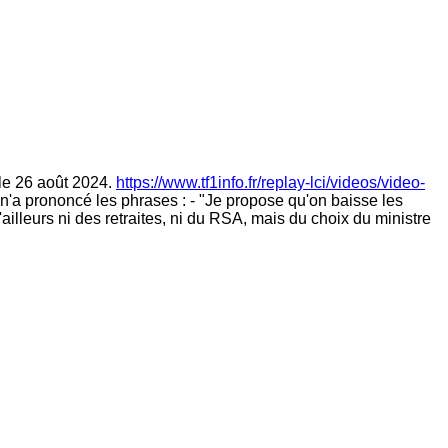
 le 26 août 2024.
https://www.tf1info.fr/replay-lci/videos/video-
n'a prononcé les phrases : - "Je propose qu'on baisse les
'ailleurs ni des retraites, ni du RSA, mais du choix du ministre