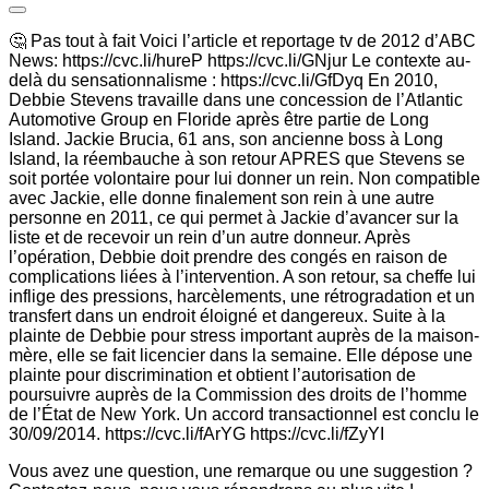
🤔 Pas tout à fait Voici l’article et reportage tv de 2012 d’ABC
News: https://cvc.li/hureP https://cvc.li/GNjur Le contexte au-
delà du sensationnalisme : https://cvc.li/GfDyq En 2010,
Debbie Stevens travaille dans une concession de l’Atlantic
Automotive Group en Floride après être partie de Long
Island. Jackie Brucia, 61 ans, son ancienne boss à Long
Island, la réembauche à son retour APRES que Stevens se
soit portée volontaire pour lui donner un rein. Non compatible
avec Jackie, elle donne finalement son rein à une autre
personne en 2011, ce qui permet à Jackie d’avancer sur la
liste et de recevoir un rein d’un autre donneur. Après
l’opération, Debbie doit prendre des congés en raison de
complications liées à l’intervention. A son retour, sa cheffe lui
inflige des pressions, harcèlements, une rétrogradation et un
transfert dans un endroit éloigné et dangereux. Suite à la
plainte de Debbie pour stress important auprès de la maison-
mère, elle se fait licencier dans la semaine. Elle dépose une
plainte pour discrimination et obtient l’autorisation de
poursuivre auprès de la Commission des droits de l’homme
de l’État de New York. Un accord transactionnel est conclu le
30/09/2014. https://cvc.li/fArYG https://cvc.li/fZyYI
Vous avez une question, une remarque ou une suggestion ?