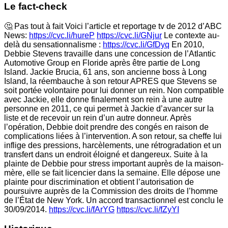
Le fact-check
🤔 Pas tout à fait Voici l’article et reportage tv de 2012 d’ABC
News:
https://cvc.li/hureP
https://cvc.li/GNjur
Le contexte au-
delà du sensationnalisme :
https://cvc.li/GfDyq
En 2010,
Debbie Stevens travaille dans une concession de l’Atlantic
Automotive Group en Floride après être partie de Long
Island. Jackie Brucia, 61 ans, son ancienne boss à Long
Island, la réembauche à son retour APRES que Stevens se
soit portée volontaire pour lui donner un rein. Non compatible
avec Jackie, elle donne finalement son rein à une autre
personne en 2011, ce qui permet à Jackie d’avancer sur la
liste et de recevoir un rein d’un autre donneur. Après
l’opération, Debbie doit prendre des congés en raison de
complications liées à l’intervention. A son retour, sa cheffe lui
inflige des pressions, harcèlements, une rétrogradation et un
transfert dans un endroit éloigné et dangereux. Suite à la
plainte de Debbie pour stress important auprès de la maison-
mère, elle se fait licencier dans la semaine. Elle dépose une
plainte pour discrimination et obtient l’autorisation de
poursuivre auprès de la Commission des droits de l’homme
de l’État de New York. Un accord transactionnel est conclu le
30/09/2014.
https://cvc.li/fArYG
https://cvc.li/fZyYI