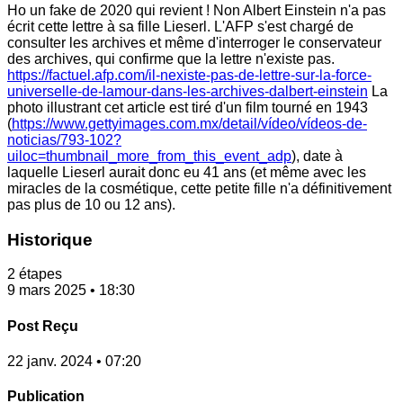
Ho un fake de 2020 qui revient ! Non Albert Einstein n'a pas
écrit cette lettre à sa fille Lieserl. L'AFP s'est chargé de
consulter les archives et même d'interroger le conservateur
des archives, qui confirme que la lettre n'existe pas.
https://factuel.afp.com/il-nexiste-pas-de-lettre-sur-la-force-
universelle-de-lamour-dans-les-archives-dalbert-einstein
La
photo illustrant cet article est tiré d'un film tourné en 1943
(
https://www.gettyimages.com.mx/detail/vídeo/vídeos-de-
noticias/793-102?
uiloc=thumbnail_more_from_this_event_adp
), date à
laquelle Lieserl aurait donc eu 41 ans (et même avec les
miracles de la cosmétique, cette petite fille n'a définitivement
pas plus de 10 ou 12 ans).
Historique
2 étapes
9 mars 2025 • 18:30
Post Reçu
22 janv. 2024 • 07:20
Publication