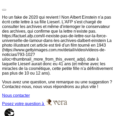
Ho un fake de 2020 qui revient ! Non Albert Einstein n'a pas
écrit cette lettre à sa fille Lieserl. L'AFP s'est chargé de
consulter les archives et même d'interroger le conservateur
des archives, qui confirme que la lettre n'existe pas.
https://factuel.afp.com/il-nexiste-pas-de-lettre-sur-la-force-
universelle-de-lamour-dans-les-archives-dalbert-einstein La
photo illustrant cet article est tiré d'un film tourné en 1943
(https://www.gettyimages.com.mx/detail/vídeo/vídeos-de-
noticias/793-102?
uiloc=thumbnail_more_from_this_event_adp), date à
laquelle Lieserl aurait donc eu 41 ans (et même avec les
miracles de la cosmétique, cette petite fille n'a définitivement
pas plus de 10 ou 12 ans).
Vous avez une question, une remarque ou une suggestion ?
Contactez-nous, nous vous répondrons au plus vite !
Nous contacter
Posez votre question à