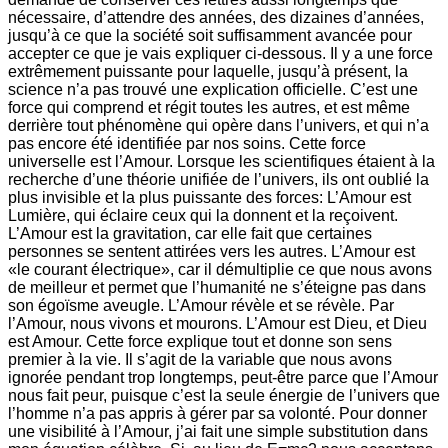
nécessaire, d’attendre des années, des dizaines d’années,
jusqu’à ce que la société soit suffisamment avancée pour
accepter ce que je vais expliquer ci-dessous. Il y a une force
extrêmement puissante pour laquelle, jusqu’à présent, la
science n’a pas trouvé une explication officielle. C’est une
force qui comprend et régit toutes les autres, et est même
derrière tout phénomène qui opère dans l’univers, et qui n’a
pas encore été identifiée par nos soins. Cette force
universelle est l’Amour. Lorsque les scientifiques étaient à la
recherche d’une théorie unifiée de l’univers, ils ont oublié la
plus invisible et la plus puissante des forces: L’Amour est
Lumière, qui éclaire ceux qui la donnent et la reçoivent.
L’Amour est la gravitation, car elle fait que certaines
personnes se sentent attirées vers les autres. L’Amour est
«le courant électrique», car il démultiplie ce que nous avons
de meilleur et permet que l’humanité ne s’éteigne pas dans
son égoïsme aveugle. L’Amour révèle et se révèle. Par
l’Amour, nous vivons et mourons. L’Amour est Dieu, et Dieu
est Amour. Cette force explique tout et donne son sens
premier à la vie. Il s’agit de la variable que nous avons
ignorée pendant trop longtemps, peut-être parce que l’Amour
nous fait peur, puisque c’est la seule énergie de l’univers que
l’homme n’a pas appris à gérer par sa volonté. Pour donner
une visibilité à l’Amour, j’ai fait une simple substitution dans