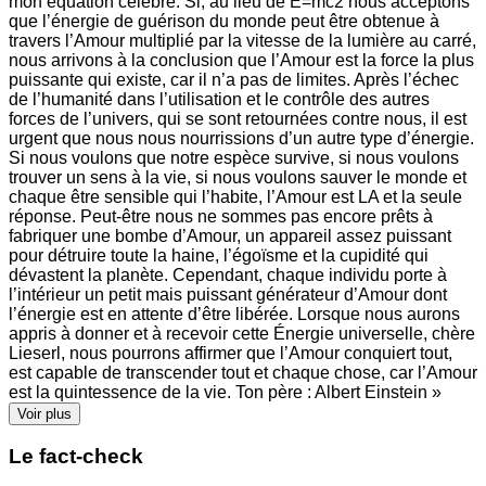
mon équation célèbre. Si, au lieu de E=mc2 nous acceptons
que l’énergie de guérison du monde peut être obtenue à
travers l’Amour multiplié par la vitesse de la lumière au carré,
nous arrivons à la conclusion que l’Amour est la force la plus
puissante qui existe, car il n’a pas de limites. Après l’échec
de l’humanité dans l’utilisation et le contrôle des autres
forces de l’univers, qui se sont retournées contre nous, il est
urgent que nous nous nourrissions d’un autre type d’énergie.
Si nous voulons que notre espèce survive, si nous voulons
trouver un sens à la vie, si nous voulons sauver le monde et
chaque être sensible qui l’habite, l’Amour est LA et la seule
réponse. Peut-être nous ne sommes pas encore prêts à
fabriquer une bombe d’Amour, un appareil assez puissant
pour détruire toute la haine, l’égoïsme et la cupidité qui
dévastent la planète. Cependant, chaque individu porte à
l’intérieur un petit mais puissant générateur d’Amour dont
l’énergie est en attente d’être libérée. Lorsque nous aurons
appris à donner et à recevoir cette Énergie universelle, chère
Lieserl, nous pourrons affirmer que l’Amour conquiert tout,
est capable de transcender tout et chaque chose, car l’Amour
est la quintessence de la vie. Ton père : Albert Einstein »
Voir plus
Le fact-check