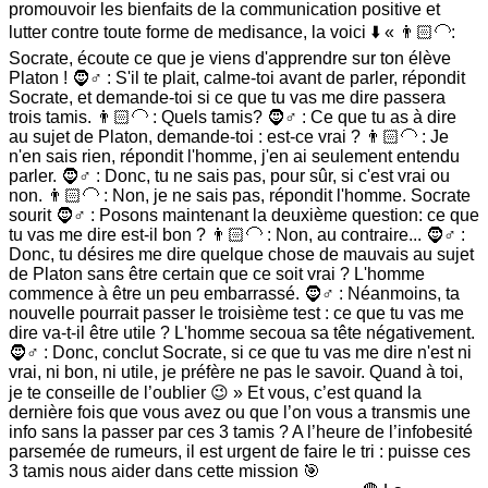
promouvoir les bienfaits de la communication positive et
lutter contre toute forme de medisance, la voici ⬇️ « 👨🏻🦲:
Socrate, écoute ce que je viens d'apprendre sur ton élève
Platon ! 🧔♂️ : S'il te plait, calme-toi avant de parler, répondit
Socrate, et demande-toi si ce que tu vas me dire passera
trois tamis. 👨🏻🦲 : Quels tamis? 🧔♂️ : Ce que tu as à dire
au sujet de Platon, demande-toi : est-ce vrai ? 👨🏻🦲 : Je
n'en sais rien, répondit l'homme, j'en ai seulement entendu
parler. 🧔♂️ : Donc, tu ne sais pas, pour sûr, si c'est vrai ou
non. 👨🏻🦲 : Non, je ne sais pas, répondit l'homme. Socrate
sourit 🧔♂️ : Posons maintenant la deuxième question: ce que
tu vas me dire est-il bon ? 👨🏻🦲 : Non, au contraire... 🧔♂️ :
Donc, tu désires me dire quelque chose de mauvais au sujet
de Platon sans être certain que ce soit vrai ? L'homme
commence à être un peu embarrassé. 🧔♂️ : Néanmoins, ta
nouvelle pourrait passer le troisième test : ce que tu vas me
dire va-t-il être utile ? L'homme secoua sa tête négativement.
🧔♂️ : Donc, conclut Socrate, si ce que tu vas me dire n'est ni
vrai, ni bon, ni utile, je préfère ne pas le savoir. Quand à toi,
je te conseille de l’oublier 😉 » Et vous, c’est quand la
dernière fois que vous avez ou que l’on vous a transmis une
info sans la passer par ces 3 tamis ? A l’heure de l’infobesité
parsemée de rumeurs, il est urgent de faire le tri : puisse ces
3 tamis nous aider dans cette mission 🎯