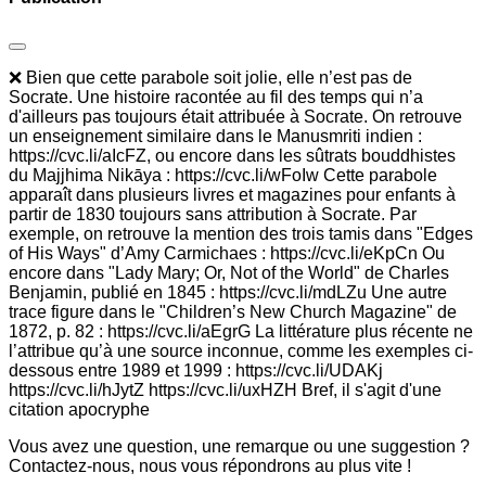
❌ Bien que cette parabole soit jolie, elle n’est pas de
Socrate. Une histoire racontée au fil des temps qui n’a
d'ailleurs pas toujours était attribuée à Socrate. On retrouve
un enseignement similaire dans le Manusmriti indien :
https://cvc.li/aIcFZ, ou encore dans les sûtrats bouddhistes
du Majjhima Nikāya : https://cvc.li/wFoIw Cette parabole
apparaît dans plusieurs livres et magazines pour enfants à
partir de 1830 toujours sans attribution à Socrate. Par
exemple, on retrouve la mention des trois tamis dans "Edges
of His Ways" d’Amy Carmichaes : https://cvc.li/eKpCn Ou
encore dans "Lady Mary; Or, Not of the World" de Charles
Benjamin, publié en 1845 : https://cvc.li/mdLZu Une autre
trace figure dans le "Children’s New Church Magazine" de
1872, p. 82 : https://cvc.li/aEgrG La littérature plus récente ne
l’attribue qu’à une source inconnue, comme les exemples ci-
dessous entre 1989 et 1999 : https://cvc.li/UDAKj
https://cvc.li/hJytZ https://cvc.li/uxHZH Bref, il s'agit d'une
citation apocryphe
Vous avez une question, une remarque ou une suggestion ?
Contactez-nous, nous vous répondrons au plus vite !