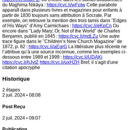
du Majjhima Nikāya :
https://cvc.li/wFoIw
Cette parabole
apparaît dans plusieurs livres et magazines pour enfants à
partir de 1830 toujours sans attribution à Socrate. Par
exemple, on retrouve la mention des trois tamis dans "Edges
of His Ways" d’Amy Carmichaes :
https://cvc.li/eKpCn
Ou
encore dans "Lady Mary; Or, Not of the World" de Charles
Benjamin, publié en 1845 :
https://cvc.li/mdLZu
Une autre
trace figure dans le "Children’s New Church Magazine" de
1872, p. 82 :
https://cvc.li/aEgrG
La littérature plus récente ne
l’attribue qu’à une source inconnue, comme les exemples ci-
dessous entre 1989 et 1999 :
https://cvc.li/UDAKj
https://cvc.li/hJytZ
https://cvc.li/uxHZH
Bref, il s'agit d'une
citation apocryphe
Historique
2 étapes
2 juil. 2024 • 08:08
Post Reçu
2 juil. 2024 • 09:07
Publication