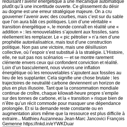
réduisant l’avenir énergétique à une mécanique automatique
plutôt qu’à une incertitude ouverte. Ce glissement du désir
au dogme est une erreur stratégique majeure. On a cru
gouverner l’avenir avec des courbes, mais c’est sur du sable
que l’on aura bâti ces politiques. Loin d’une véritable «
transition énergétique », le monde connaît en réalité une «
addition » : les renouvelables s’ajoutent aux fossiles, sans
réellement les remplacer. Le « pic pétrolier » n’a rien d’une
prophétie autoréalisatrice, mais tout d’une construction
politique. Non pas une victoire, mais une désillusion
collective, où l’espoir s’est substitué à la stratégie. L’Histoire,
elle, ne suit pas nos scénarios — et se montre rarement
clémente envers ceux qui confondent conviction et réalité.
Loin d’un basculement, nous vivons une inflation
énergétique où les renouvelables s’ajoutent aux fossiles au
lieu de les supplanter. Cela signifie une chose brutale : les
trajectoires de neutralité carbone deviennent un horizon de
plus en plus illusoire. Tant que la consommation mondiale
continue de croître, chaque kilowatt-heure propre s’empile
sur des tonnes de carbone, et la « transition » risque bien de
n’être qu’un récit commode pour masquer une dépendance
prolongée. Et si la demande reste constante ou en
augmentation alors même que la ressource est plus difficile à
extraire... Matthieu Auzanneau Jean-Marc Jancovici François
Gemenne https://lnkd.in/eYWKDuar