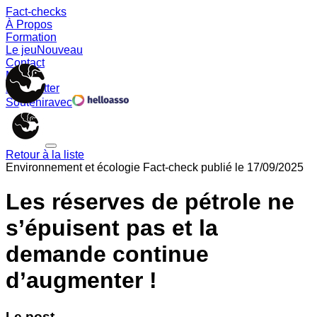
Fact-checks
À Propos
Formation
Le jeu
Nouveau
Contact
Memes
Newsletter
Soutenir
avec
Retour à la liste
Environnement et écologie
Fact-check publié le
17/09/2025
Les réserves de pétrole ne
s’épuisent pas et la
demande continue
d’augmenter !
Le post