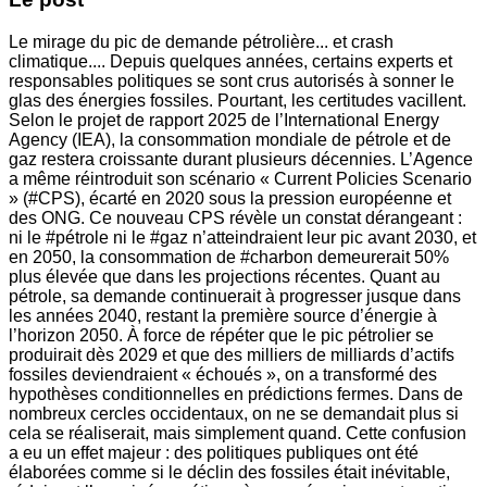
Le mirage du pic de demande pétrolière... et crash
climatique.... Depuis quelques années, certains experts et
responsables politiques se sont crus autorisés à sonner le
glas des énergies fossiles. Pourtant, les certitudes vacillent.
Selon le projet de rapport 2025 de l’International Energy
Agency (IEA), la consommation mondiale de pétrole et de
gaz restera croissante durant plusieurs décennies. L’Agence
a même réintroduit son scénario « Current Policies Scenario
» (#CPS), écarté en 2020 sous la pression européenne et
des ONG. Ce nouveau CPS révèle un constat dérangeant :
ni le #pétrole ni le #gaz n’atteindraient leur pic avant 2030, et
en 2050, la consommation de #charbon demeurerait 50%
plus élevée que dans les projections récentes. Quant au
pétrole, sa demande continuerait à progresser jusque dans
les années 2040, restant la première source d’énergie à
l’horizon 2050. À force de répéter que le pic pétrolier se
produirait dès 2029 et que des milliers de milliards d’actifs
fossiles deviendraient « échoués », on a transformé des
hypothèses conditionnelles en prédictions fermes. Dans de
nombreux cercles occidentaux, on ne se demandait plus si
cela se réaliserait, mais simplement quand. Cette confusion
a eu un effet majeur : des politiques publiques ont été
élaborées comme si le déclin des fossiles était inévitable,