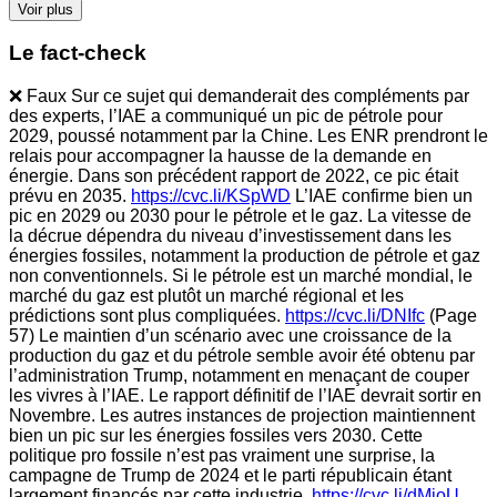
Voir plus
Le fact-check
❌ Faux Sur ce sujet qui demanderait des compléments par
des experts, l’IAE a communiqué un pic de pétrole pour
2029, poussé notamment par la Chine. Les ENR prendront le
relais pour accompagner la hausse de la demande en
énergie. Dans son précédent rapport de 2022, ce pic était
prévu en 2035.
https://cvc.li/KSpWD
L’IAE confirme bien un
pic en 2029 ou 2030 pour le pétrole et le gaz. La vitesse de
la décrue dépendra du niveau d’investissement dans les
énergies fossiles, notamment la production de pétrole et gaz
non conventionnels. Si le pétrole est un marché mondial, le
marché du gaz est plutôt un marché régional et les
prédictions sont plus compliquées.
https://cvc.li/DNIfc
(Page
57) Le maintien d’un scénario avec une croissance de la
production du gaz et du pétrole semble avoir été obtenu par
l’administration Trump, notamment en menaçant de couper
les vivres à l’IAE. Le rapport définitif de l’IAE devrait sortir en
Novembre. Les autres instances de projection maintiennent
bien un pic sur les énergies fossiles vers 2030. Cette
politique pro fossile n’est pas vraiment une surprise, la
campagne de Trump de 2024 et le parti républicain étant
largement financés par cette industrie.
https://cvc.li/dMjoU