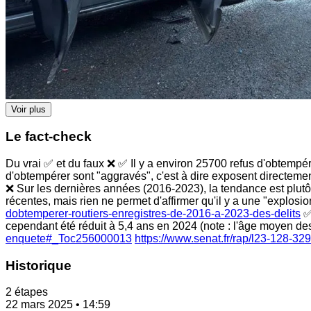
Voir plus
Le fact-check
Du vrai ✅ et du faux ❌ ✅ Il y a environ 25700 refus d'obtempér
d'obtempérer sont "aggravés", c'est à dire exposent directement
❌ Sur les dernières années (2016-2023), la tendance est plutôt
récentes, mais rien ne permet d'affirmer qu'il y a une "explosio
dobtemperer-routiers-enregistres-de-2016-a-2023-des-delits
✅ 
cependant été réduit à 5,4 ans en 2024 (note : l'âge moyen de
enquete#_Toc256000013
https://www.senat.fr/rap/l23-128-32
Historique
2 étapes
22 mars 2025 • 14:59