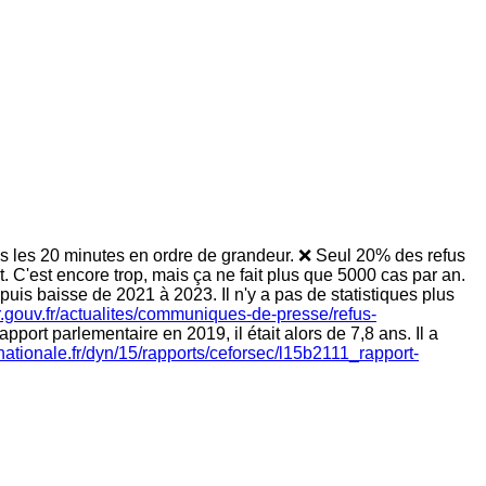
tes les 20 minutes en ordre de grandeur. ❌ Seul 20% des refus
. C'est encore trop, mais ça ne fait plus que 5000 cas par an.
uis baisse de 2021 à 2023. Il n'y a pas de statistiques plus
r.gouv.fr/actualites/communiques-de-presse/refus-
ort parlementaire en 2019, il était alors de 7,8 ans. Il a
ationale.fr/dyn/15/rapports/ceforsec/l15b2111_rapport-