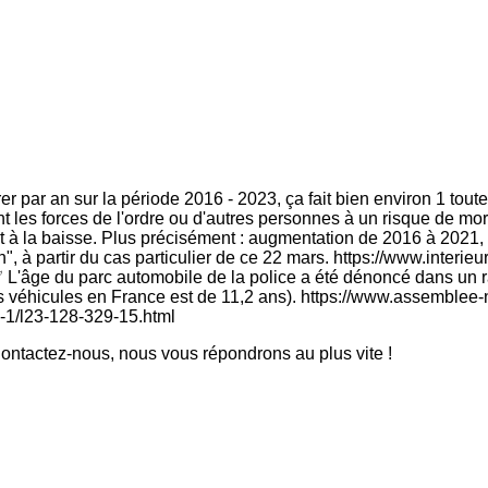
er par an sur la période 2016 - 2023, ça fait bien environ 1 tou
 les forces de l'ordre ou d'autres personnes à un risque de mort
 à la baisse. Plus précisément : augmentation de 2016 à 2021, p
n", à partir du cas particulier de ce 22 mars. https://www.interi
'âge du parc automobile de la police a été dénoncé dans un rapp
s véhicules en France est de 11,2 ans). https://www.assemblee-n
-1/l23-128-329-15.html
ntactez-nous, nous vous répondrons au plus vite !