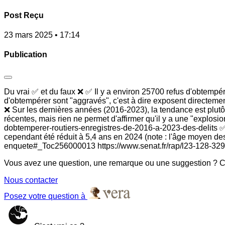
Post Reçu
23 mars 2025 • 17:14
Publication
Du vrai ✅ et du faux ❌ ✅ Il y a environ 25700 refus d'obtempér
d'obtempérer sont "aggravés", c'est à dire exposent directement
❌ Sur les dernières années (2016-2023), la tendance est plutôt
récentes, mais rien ne permet d'affirmer qu'il y a une "explosio
dobtemperer-routiers-enregistres-de-2016-a-2023-des-delits ✅ L
cependant été réduit à 5,4 ans en 2024 (note : l'âge moyen de
enquete#_Toc256000013 https://www.senat.fr/rap/l23-128-329
Vous avez une question, une remarque ou une suggestion ? Co
Nous contacter
Posez votre question à