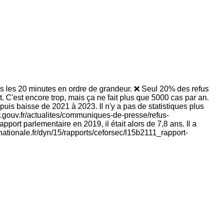
tes les 20 minutes en ordre de grandeur. ❌ Seul 20% des refus
. C'est encore trop, mais ça ne fait plus que 5000 cas par an.
uis baisse de 2021 à 2023. Il n'y a pas de statistiques plus
eur.gouv.fr/actualites/communiques-de-presse/refus-
ort parlementaire en 2019, il était alors de 7,8 ans. Il a
ationale.fr/dyn/15/rapports/ceforsec/l15b2111_rapport-