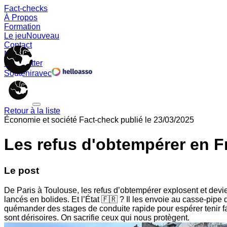
Fact-checks
À Propos
Formation
Le jeu
Nouveau
Contact
Memes
Newsletter
Soutenir
avec
Retour à la liste
Économie et société
Fact-check publié le
23/03/2025
Les refus d'obtempérer en 
Le post
De Paris à Toulouse, les refus d’obtempérer explosent et devie
lancés en bolides. Et l’État 🇫🇷 ? Il les envoie au casse-pipe
quémander des stages de conduite rapide pour espérer tenir fac
sont dérisoires. On sacrifie ceux qui nous protègent.